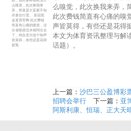
的，我对多样销耗没什
么嗅觉，此次换我来弄，
么嗅觉，此次换我来
弄，简直是欠妥家不知
此次费钱简直有心痛的嗅
衣食住行贵。 皇冠现
金直营官网 此次费钱
声皆莫得，有些还是花得
简直有心痛的嗅觉，没
出省呢就活水相同出去
本文为体育资讯整理与解读
了，鸠合支付连个响声
皆莫得，有些还是花得
话题）。
挺冤
上一篇：
沙巴三公盈博彩票
招聘会举行
下一篇：
亚
阿斯利康、恒瑞、正大天晴