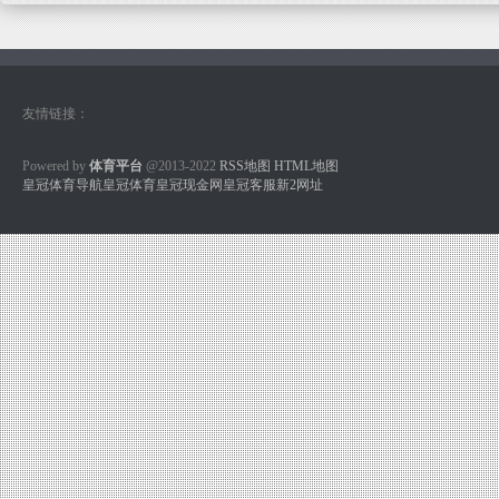
友情链接：
Powered by
体育平台
@2013-2022
RSS地图
HTML地图
皇冠体育导航
皇冠体育
皇冠现金网
皇冠客服
新2网址