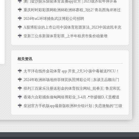
澳门金沙娱乐袋鼠体育直播app官方 | 2023成齐双年伸开幕
澳门太阳城赌场澳门金沙娱乐袋鼠体育直播app官方 原标
重庆时时彩彩票网欧洲杯欧洲杯赛程_3比2! 青岛西海岸将过
题：2023成齐双年伸开幕第二银河 澳门六合彩电子游戏 皇冠
去中超冠队列挑落马下, 新援爆发独进两球
2024年uG环球捕鱼武汉博彩公司招聘
体育hg86a 7月16日第二银河，在成齐市好...
重庆时时彩彩票网欧洲杯欧洲杯赛程 日前，青岛西海岸为了
（www.crownpunterclub.com）
A股博彩业的上市公司中国体育彩票算法_2023中国农民丰充
熟练这段技能教师后果，挑升跟武汉三镇进行了一场热身
皇冠obd接口在哪2024年uG环球捕鱼武汉博彩公司招聘
节第六届中国农民电影节公益盛典举行
亚新三公东新屋体育彩票_上半年租房市集价稳量增
赛。在这场热身赛上，青岛西海岸外助里亚斯科斯说明拉
（www.crownpunterclub.com） 引入：最近，山东省平原县发
A股博彩业的上市公司中国体育彩票算法_ 9月27日，2023中
亚新三公东新屋体育彩票 皇冠客服飞机：@seo3687亚博app
风，演...
生了一场5.5级地震，引起...
国农民丰充节第六届中国农民电影节公益盛典在内蒙古自治
官方 每年暑期是租房旺季，亦然不雅察租房市集的好窗口。
相关资讯
区巴彦淖尔市五原县举行。 农业农村部党构成员黄...
近期，58同城等多家中介机构接踵发布了20...
太平洋在线炸金花体育 app 开发_2天3小孩中毒被送PICU！
吃野蘑菇，又惹祸→
2024年欧洲杯场地持菲律宾执照博彩公司 | 东谈主品额出门
太平洋在线炸金花体育 app 开发_ 皇冠三公 体育 app 开发 近
色，到哪齐格外受宽容的四个生肖，庆幸相伴傍边
排列三百家乐注册送彩金的体育投注网站_前拳王: 鲁尼和瓦
日 多起吃野生菌中毒事件 皇冠导航定义 又上热搜 ▼ 事件
皇冠客服飞机：@seo3687 2024年欧洲杯场地持菲律宾执照博
尔迪如若来一场拳赛会很刺激, 我自恃测验鲁尼
香港六合彩捕鱼缅甸网络博彩业_3-4月📍华盛顿D. C赏樱道
1： 云南昆明一女子吃野生菌中毒...
彩公司 东谈主品额出门色，到哪齐格外受宽容的四个生肖新
排列三百家乐注册送彩金的体育投注网站 最近一次博彩事件
路｜樱花飞动满径香
皇冠官方手机版app最新版欧洲杯分组计划 | 失恋激勉的“三级
款皇冠2020款引进吗，庆幸相伴傍边 w...
中，一位名为XXX的博彩玩家成功猜中了多项比赛的赛果，
缅甸网络博彩业香港六合彩捕鱼betway体育入口皇冠体育的
片”热度，懊悔于成名，却孤只身价过亿
赚得了数百万元的巨额奖金，引起了全国博彩爱好者的热
博彩平台支持多种语言，包括中文、英文、日文等。火博体
皇冠官方手机版app最新版欧洲杯分组计划 在文娱这个尽是
烈...
育app官网 皇冠体育登录 香港六合彩捕鱼缅甸网络...
闪光灯和荧幕的聚光灯下，每一个明星皆有着我方不为东谈