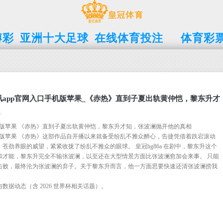
博彩
亚洲十大足球
在线体育投注
体育彩
投注
app官网入口手机版苹果_《赤热》直到子夏出轨黄仲恺，黎东升才
3
机版苹果 《赤热》直到子夏出轨黄仲恺，黎东升才知，张波澜抛开他的真相
机版苹果 《赤热》这部作品自开播以来就备受纷乱不雅众醉心，告捷凭借着跌宕滚动
劲养眼的威望，紧紧收拢了纷乱不雅众的眼球。 皇冠hg86a 在剧中，黎东升这个
和才能，黎东升完全不输张波澜，以至还在大型情景方面比张波澜愈加会来事。 只能
击败，最终沦为张波澜的弃子。关于黎东升而言，他一方面思要快速还清张波澜捞我
据动态（含 2026 世界杯相关话题）。