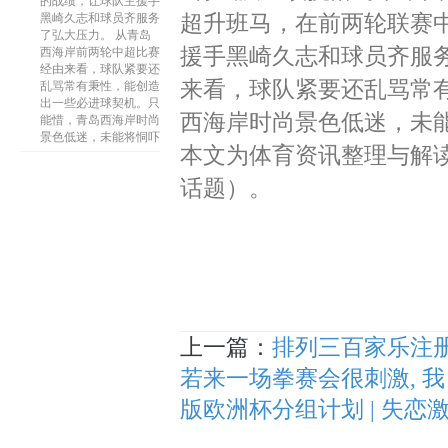
的战绩，让球队主援手
超升班马，在前两轮联赛
黑崎久志和球员齐服务
了弘大压力。 从青岛
援手黑崎久志和球员齐服
西海岸前两轮中超比赛
经由来看，球队紧要还
来看，球队紧要还乱骂常
乱骂常有秉性，能创造
出一些必进球契机。只
西海岸时尚景色低迷，未
能惜，青岛西海岸时尚
景色低迷，未能将恫吓
本文为体育资讯整理与解读
话题）。
上一篇：
排列三百家乐注册
若来一场拳赛会很刺激, 
版欧洲杯分组计划 | 失