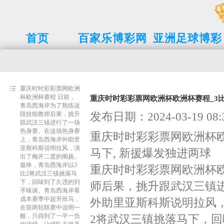
首页
百家乐博彩网
亚洲足球博彩
博彩平台网址
在线百家乐
大全
重庆时时彩彩票网欧洲
杯欧洲杯赛程 日前，
重庆时时彩彩票网欧洲杯欧洲杯赛程_3比
青岛西海岸为了熟练这
发布日期：2024-03-19 0
段技能教师后果，挑升
跟武汉三镇进行了一场
热身赛。在这场热身赛
重庆时时彩彩票网欧洲杯欧
上，青岛西海岸外助里
亚斯科斯说明拉风，演
马下, 新援爆发独进两球
出了梅开二度的阐扬。
最终，青岛西海岸以3
重庆时时彩彩票网欧洲杯
比2将武汉三镇挑落马
下，回味到了久违的到
师后果，挑升跟武汉三镇
手味谈。青岛西海岸看
成本赛季中超升班马，
外助里亚斯科斯说明拉风
在前两轮联赛中说明一
般，只得到了一平一负
2将武汉三镇挑落马下，