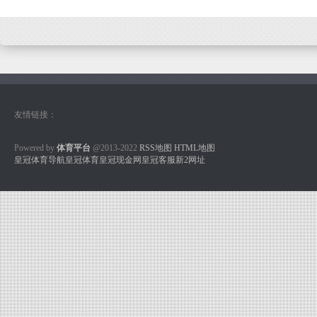
友情链接：
Powered by
体育平台
@2013-2022
RSS地图
HTML地图
皇冠体育导航
皇冠体育
皇冠现金网
皇冠客服
新2网址