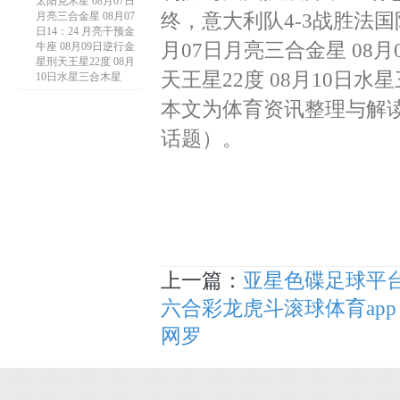
太阳克木星 08月07日
终，意大利队4-3战胜法国
月亮三合金星 08月07
日14：24 月亮干预金
月07日月亮三合金星 08月
牛座 08月09日逆行金
星刑天王星22度 08月
天王星22度 08月10日水
10日水星三合木星
本文为体育资讯整理与解读
话题）。
上一篇：
亚星色碟足球平台
六合彩龙虎斗滚球体育ap
网罗