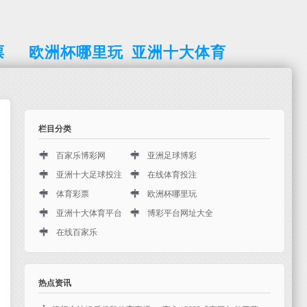
票
欧洲杯哪里玩
亚洲十大体育
平台
栏目分类
百家乐博彩网
亚洲足球博彩
亚洲十大足球投注
在线体育投注
体育彩票
欧洲杯哪里玩
亚洲十大体育平台
博彩平台网址大全
在线百家乐
热点资讯