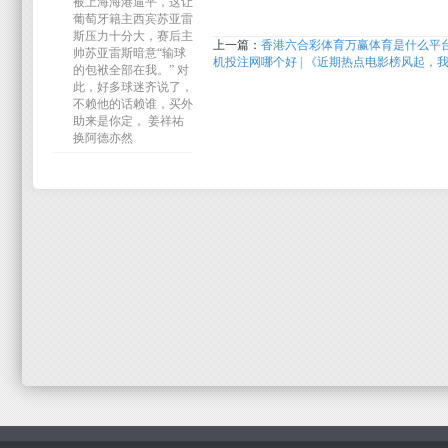
被上海海港逼平，这让
葡萄牙籍主西宾苏亚雷
斯压力十分大，赛后主
上一篇：
香港六合彩体育万赢体育是什么平台
帅苏亚雷斯暗意“输球
机投注网哪个好 | 《近期热点电影榜风起，
的包袱全部在我。” 对
此，好多球迷齐说了，
不赖他的话赖谁，买外
助来是你定， 姜祥祐
换阿德亦然