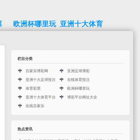
票
欧洲杯哪里玩
亚洲十大体育
平台
栏目分类
百家乐博彩网
亚洲足球博彩
亚洲十大足球投注
在线体育投注
体育彩票
欧洲杯哪里玩
亚洲十大体育平台
博彩平台网址大全
在线百家乐
热点资讯