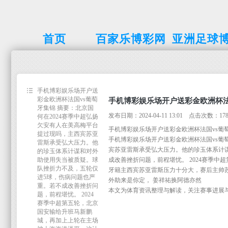
首页
百家乐博彩网
亚洲足球
博彩平台网址
在线百家乐
大全
手机博彩娱乐场开户送
彩金欧洲杯法国vs葡萄
手机博彩娱乐场开户送彩金欧洲杯法国
牙集锦 摘要：北京国
紧要的才气
发布日期：2024-04-11 13:01 点击次数：17
何在2024赛季中超弘扬
欠安有人在美高梅平台
手机博彩娱乐场开户送彩金欧洲杯法国vs葡
提过现吗，主西宾苏亚
手机博彩娱乐场开户送彩金欧洲杯法国vs葡
雷斯承受弘大压力。他
宾苏亚雷斯承受弘大压力。他的珍玉体系计
的珍玉体系计谋和对外
助使用失当被质疑。球
成改善挫折问题，前程堪忧。 2024赛季
队挫折力不及，五轮仅
牙籍主西宾苏亚雷斯压力十分大，赛后主帅苏
进5球，伤病问题也严
外助来是你定， 姜祥祐换阿德亦然
重。若不成改善挫折问
本文为体育资讯整理与解读，关注赛事进展与数
题，前程堪忧。 2024
赛季中超第五轮，北京
国安输给升班马新鹏
城，再加上上轮在主场