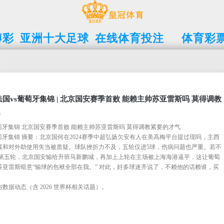
博彩
亚洲十大足球
在线体育投注
体育彩
投注
vs葡萄牙集锦 | 北京国安赛季首败 能赖主帅苏亚雷斯吗 莫得调教
8
萄牙集锦 北京国安赛季首败 能赖主帅苏亚雷斯吗 莫得调教紧要的才气
萄牙集锦 摘要：北京国何在2024赛季中超弘扬欠安有人在美高梅平台提过现吗，主西
谋和对外助使用失当被质疑。球队挫折力不及，五轮仅进5球，伤病问题也严重。若不
中超第五轮，北京国安输给升班马新鹏城，再加上上轮在主场被上海海港逼平，这让葡萄
亚雷斯暗意“输球的包袱全部在我。” 对此，好多球迷齐说了，不赖他的话赖谁，买
据动态（含 2026 世界杯相关话题）。