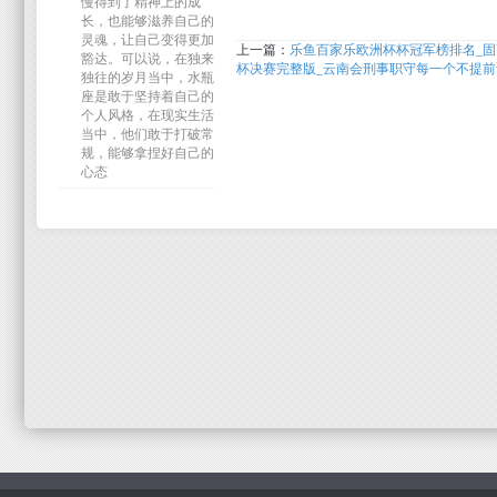
慢得到了精神上的成
长，也能够滋养自己的
灵魂，让自己变得更加
上一篇：
乐鱼百家乐欧洲杯杯冠军榜排名_固高技术(
豁达。可以说，在独来
杯决赛完整版_云南会刑事职守每一个不提
独往的岁月当中，水瓶
座是敢于坚持着自己的
个人风格，在现实生活
当中，他们敢于打破常
规，能够拿捏好自己的
心态