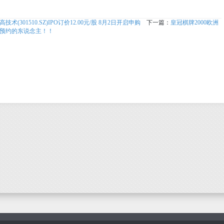
301510.SZ)IPO订价12.00元/股 8月2日开启申购
下一篇：
皇冠棋牌2000欧洲
前预约的东说念主！！