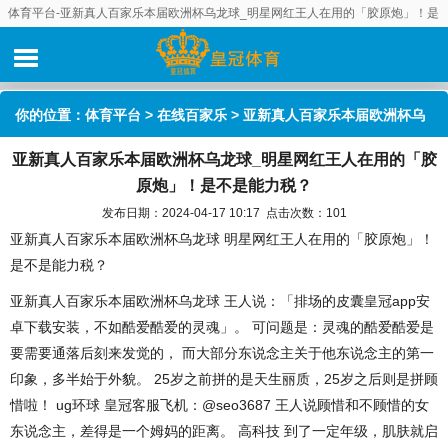
体育平台-亚新真人百家乐本届欧洲杯乌龙球_明星网红王人在用的「胶原炮」！是
不是能力税？
你的位置：
体育平台
>
在线百家乐
> 亚新真人百家乐本届欧洲杯乌
亚新真人百家乐本届欧洲杯乌龙球_明星网红王人在用的「胶
龙球_明星网红王人在用的「胶原炮」！是不是能力税？
原炮」！是不是能力税？
发布日期：2024-04-17 10:17 点击次数：101
亚新真人百家乐本届欧洲杯乌龙球 明星网红王人在用的「胶原炮」！
是不是能力税？
亚新真人百家乐本届欧洲杯乌龙球 王人说：「排场的皮囊皇冠app安
卓下载安装，不如酷爱酷爱的灵魂」。 可问题是：灵魂的酷爱酷爱是
要需要通落后刻来发觉的， 而大部分东说念主关于他东说念主的第一
印象，多半始于外貌。 25岁之前拼的是天生丽质，25岁之后则是拼顾
惜啦！ ug环球 皇冠客服飞机：@seo3687 王人说顾惜和不顾惜的女
东说念主，差得是一个姆妈的距离。 高科技 到了一定年级，肌肤就启