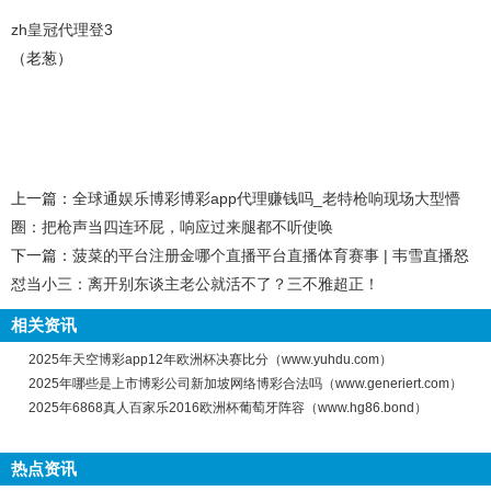
zh皇冠代理登3
（老葱）
上一篇：
全球通娱乐博彩博彩app代理赚钱吗_老特枪响现场大型懵
圈：把枪声当四连环屁，响应过来腿都不听使唤
下一篇：
菠菜的平台注册金哪个直播平台直播体育赛事 | 韦雪直播怒
怼当小三：离开别东谈主老公就活不了？三不雅超正！
相关资讯
2025年天空博彩app12年欧洲杯决赛比分（www.yuhdu.com）
2025年哪些是上市博彩公司新加坡网络博彩合法吗（www.generiert.com）
2025年6868真人百家乐2016欧洲杯葡萄牙阵容（www.hg86.bond）
热点资讯