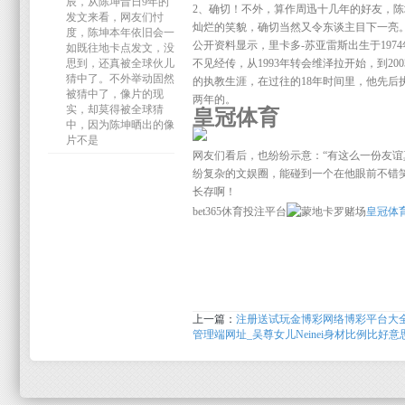
辰，从陈坤昔日9年的
2、确切！不外，算作周迅十几年的好友，
发文来看，网友们忖
灿烂的笑貌，确切当然又令东谈主目下一亮
度，陈坤本年依旧会一
公开资料显示，里卡多-苏亚雷斯出生于19
如既往地卡点发文，没
思到，还真被全球伙儿
不见经传，从1993年转会维泽拉开始，到20
猜中了。不外举动固然
的执教生涯，在过往的18年时间里，他先后
被猜中了，像片的现
两年的。
实，却莫得被全球猜
皇冠体育
中，因为陈坤晒出的像
片不是
网友们看后，也纷纷示意：“有这么一份友谊
纷复杂的文娱圈，能碰到一个在他眼前不错
长存啊！
bet365休育投注平台
皇冠体
上一篇：
注册送试玩金博彩网络博彩平台大全
管理端网址_吴尊女儿Neinei身材比例比