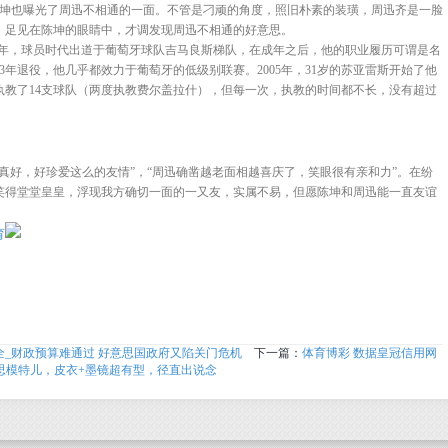
陈坤也曝光了周迅不相通的一面。不管是刁顽的角度，照旧朴素的装璜，周迅齐是一脸
。足见在陈坤的眼睛中，才调发现周迅不相通的好意思。
74年，球员时代出道于葡萄牙球队吉马良斯梯队，在成年之后，他的职业履历可谓是名
03年退役，他几乎都效力于葡萄牙的低级别联赛。2005年，31岁的苏亚雷斯开始了他
执教了14支球队（两度执教费尔盖拉什），但每一次，执教的时间都不长，没有超过
真好，好珍爱这么的友情”，“周迅确凿越老面相越喜庆了，笑眼很有亲和力”。在纷
笑得堂堂皇皇，浮现我方确切一面的一又友，实属不易，但愿陈坤和周迅能一直友谊
育
_财政预算难通过 好意思国政府又陷关门危机
下一篇：
体育博彩 数据皇冠信用网
好意思模特儿，皮衣+墨镜超有型，径直出说念