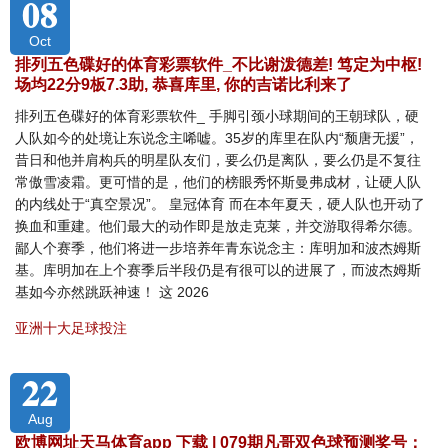
08
Oct
排列五色碟好的体育彩票软件_不比谢泼德差! 笃定为中枢!
场均22分9板7.3助, 恭喜库里, 你的吉诺比利来了
排列五色碟好的体育彩票软件_ 手脚引颈小球期间的王朝球队，硬
人队如今的处境让东说念主唏嘘。35岁的库里在队内“颓唐无援”，
昔日和他并肩构兵的明星队友们，要么仍是离队，要么仍是不复往
常傲雪凌霜。更可惜的是，他们的榜眼秀怀斯曼弗成材，让硬人队
的内线处于“真空景况”。 皇冠体育 而在本年夏天，硬人队也开动了
换血和重建。他们最大的动作即是放走克莱，并交游取得希尔德。
鄙人个赛季，他们将进一步培养年青东说念主：库明加和波杰姆斯
基。库明加在上个赛季后半段仍是有很可以的进展了，而波杰姆斯
基如今亦然跳跃神速！ 这 2026
亚洲十大足球投注
22
Aug
欧博网址天马体育app 下载 | 079期凡哥双色球预测奖号：