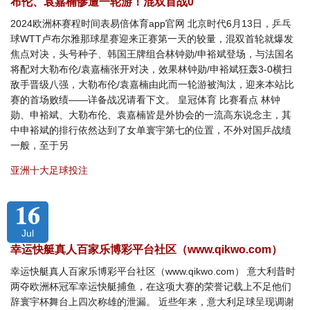
布伦、袁嘉楠惨遭一轮游！混双首战0
2024欧洲杯赛程时间表易倍体育app官网 北京时代6月13日，乒乓
球WTT卢布尔雅那球星赛迎来正赛第一天的较量，混双首轮就爆发
焦点对决，头号种子、韩国王牌组合林钟勋/申裕斌登场，与法国名
将配对大勒布伦/袁嘉楠张开对决，效果林钟勋/申裕斌狂轰3-0横扫
敌手晋级八强，大勒布伦/袁嘉楠由此而一轮游被淘汰，迎来本站比
赛的首场败绩——详备战况请看下文。 皇冠体育 比赛看点 林钟
勋、申裕斌、大勒布伦、袁嘉楠皆是外协会的一流高东说念主，其
中申裕斌的排行依然达到了女单寰宇第七的位置，不外对国乒战绩
一般，至于另
亚洲十大足球投注
16
Jul
幸运快艇真人百家乐博彩平台社区（www.qikwo.com）
幸运快艇真人百家乐博彩平台社区（www.qikwo.com） 意大利昔时
两夺欧洲杯冠军幸运快艇捕鱼，在这项大赛的荣誉记载上不足他们
辞寰宇杯舞台上四次称雄的泄漏。 近些年来，意大利足球呈现调谢