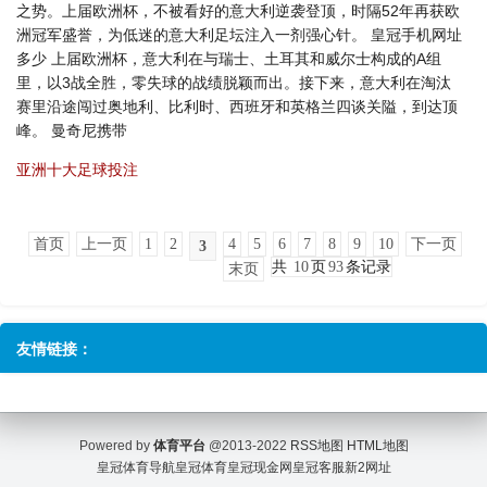
之势。上届欧洲杯，不被看好的意大利逆袭登顶，时隔52年再获欧
洲冠军盛誉，为低迷的意大利足坛注入一剂强心针。 皇冠手机网址
多少 上届欧洲杯，意大利在与瑞士、土耳其和威尔士构成的A组
里，以3战全胜，零失球的战绩脱颖而出。接下来，意大利在淘汰
赛里沿途闯过奥地利、比利时、西班牙和英格兰四谈关隘，到达顶
峰。 曼奇尼携带
亚洲十大足球投注
首页
上一页
1
2
4
5
6
7
8
9
10
下一页
3
共
10
页
93
条记录
末页
友情链接：
Powered by
体育平台
@2013-2022
RSS地图
HTML地图
皇冠体育导航
皇冠体育
皇冠现金网
皇冠客服
新2网址