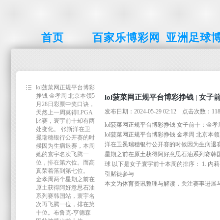
首页
百家乐博彩网
亚洲足球
博彩平台网址
在线百家乐
大全
lol菠菜网正规平台博彩
挣钱 金孝周 北京本领5
lol菠菜网正规平台博彩挣钱 | 
月28日彩票中奖口诀，
发布日期：2024-05-29 02:12 点击次数：11
天然上一周莫得LPGA
比赛，寰宇前十却有两
lol菠菜网正规平台博彩挣钱 女子前十：金
处变化。 张斯洋在卫
lol菠菜网正规平台博彩挣钱 金孝周 北京本
冕瑞穗银行公开赛的时
洋在卫冕瑞穗银行公开赛的时候因为生病退
候因为生病退赛，本周
她的寰宇名次飞腾一
星期之前在原土获得阿好意思石油系列赛韩国
位，排在第六位。而高
球 以下是女子寰宇前十本周的排序： 1. 内莉
真荣着落到第七位。
引赌徒参与
金孝周两个星期之前在
本文为体育资讯整理与解读，关注赛事进展与数
原土获得阿好意思石油
系列赛韩国站，寰宇名
次再飞腾一位，排在第
十位。布鲁克-亨德森