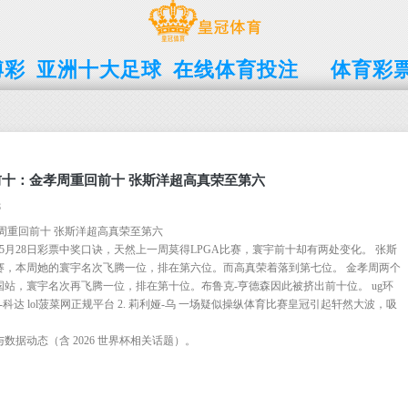
博彩
亚洲十大足球
在线体育投注
体育彩
投注
女子前十：金孝周重回前十 张斯洋超高真荣至第六
8
孝周重回前十 张斯洋超高真荣至第六
领5月28日彩票中奖口诀，天然上一周莫得LPGA比赛，寰宇前十却有两处变化。 张斯
赛，本周她的寰宇名次飞腾一位，排在第六位。而高真荣着落到第七位。 金孝周两个
站，寰宇名次再飞腾一位，排在第十位。布鲁克-亨德森因此被挤出前十位。 ug环
-科达 lol菠菜网正规平台 2. 莉利娅-乌 一场疑似操纵体育比赛皇冠引起轩然大波，吸
据动态（含 2026 世界杯相关话题）。