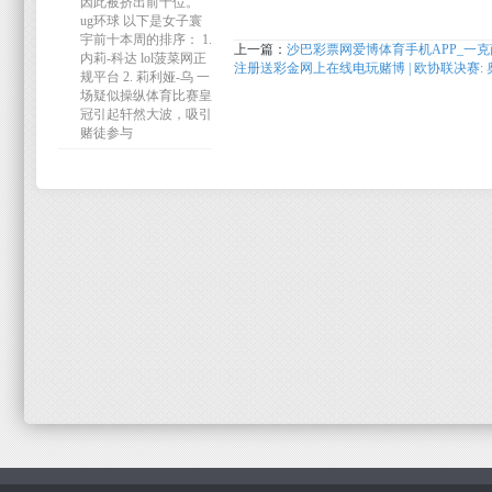
因此被挤出前十位。
ug环球 以下是女子寰
宇前十本周的排序： 1.
上一篇：
沙巴彩票网爱博体育手机APP_一
内莉-科达 lol菠菜网正
注册送彩金网上在线电玩赌博 | 欧协联决赛: 
规平台 2. 莉利娅-乌 一
场疑似操纵体育比赛皇
冠引起轩然大波，吸引
赌徒参与