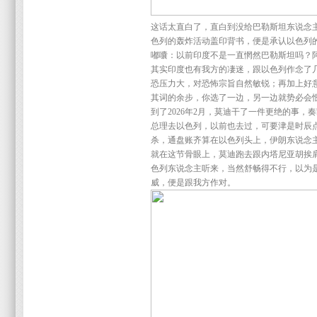
这话太直白了，直白到没给巴勒斯坦东说念
色列的轰炸活动盖印背书，便是承认以色列
嘟囔：以前印度不是一直惘然巴勒斯坦吗？
其实印度也有我方的凄迷，跟以色列作念了
恐压力大，对恐怖宗旨自然敏锐；再加上好
其词的余步，你选了一边，另一边就势必会
到了2026年2月，莫迪干了一件更绝的事
总理去以色列，以前也去过，可要津是时辰
杀，通盘账齐算在以色列头上，伊朗东说念
就在这节骨眼上，莫迪跑去跟内塔尼亚胡挨
色列东说念主听来，当然舒畅得不行，以为
威，便是跟我方作对。