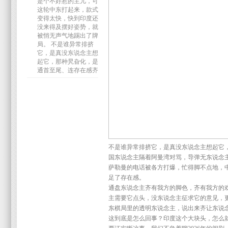
是个不好惹的主儿，可
这轮中东打起来，款式
变得太快，快到印度还
没来得及摆好姿势，就
被悄无声气地踢出了牌
局。 不是谁异常排挤
它，是真没东说念主想
起它，那种旯旮化，是
通首至尾、连存在感齐
不是谁异常排挤它，是真没东说念主想起它
国东说念主隔着阿曼湾对骂，导弹无东说念
萨勒曼的电话被各方打爆，忙得脚不点地，
足了存在感。
通盘东说念主齐有我方的脚色，齐有我方的
主需要它点头，没东说念主征求它的意见，
东棋局里的透明东说念主，说出来齐让东说
这到底是怎么回事？印度这个大块头，怎么