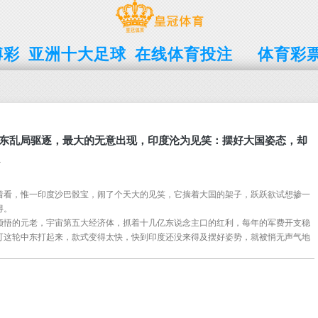
博彩
亚洲十大足球
在线体育投注
体育彩
投注
中东乱局驱逐，最大的无意出现，印度沦为见笑：摆好大国姿态，却
4
着看，惟一印度沙巴骰宝，闹了个天大的见笑，它揣着大国的架子，跃跃欲试想掺一
得。
领悟的元老，宇宙第五大经济体，抓着十几亿东说念主口的红利，每年的军费开支稳
可这轮中东打起来，款式变得太快，快到印度还没来得及摆好姿势，就被悄无声气地