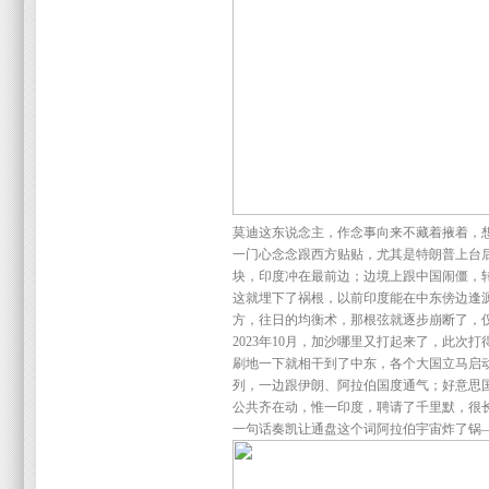
莫迪这东说念主，作念事向来不藏着掖着，
一门心念念跟西方贴贴，尤其是特朗普上台
块，印度冲在最前边；边境上跟中国闹僵，
这就埋下了祸根，以前印度能在中东傍边逢源
方，往日的均衡术，那根弦就逐步崩断了，
2023年10月，加沙哪里又打起来了，此
刷地一下就相干到了中东，各个大国立马启
列，一边跟伊朗、阿拉伯国度通气；好意思
公共齐在动，惟一印度，聘请了千里默，很
一句话奏凯让通盘这个词阿拉伯宇宙炸了锅—