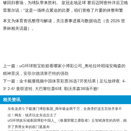
够回归赛场，为球队带来胜利。 皇冠走地足球 赛后迈阿密外洋后卫格
雷塞尔说：“这是一场终点紧迫的比赛，咱们资格了片霎的休整和繁
本文为体育资讯整理与解读，关注赛事进展与数据动态（含 2026 世
界杯相关话题）。
上一篇：
uG环球骰宝欧赔看哪家小博彩公司_奥哈拉吟唱瑞安梅森的
精神景况，安菲尔德清寒芒特的强劲
下一篇：
金卡戴珊视频中国体育彩票36选7开奖结果 | 足坛放肆夜: 4-
3! 2-6! 曼联逆转, 大巴黎狂轰6球, 勒沃库森38场不败!
相关资讯
乐鱼龙虎斗下载澳门博彩集团_两年吸金两千万，全身溃烂连五百块齐拿不
出！网友：钱齐玩女东说念主了
uG环球娱乐城泰国博彩中国人_《眷属荣耀之袭取者》丘智斌身世的高明，揭
开了男尊女卑的权门遮羞布