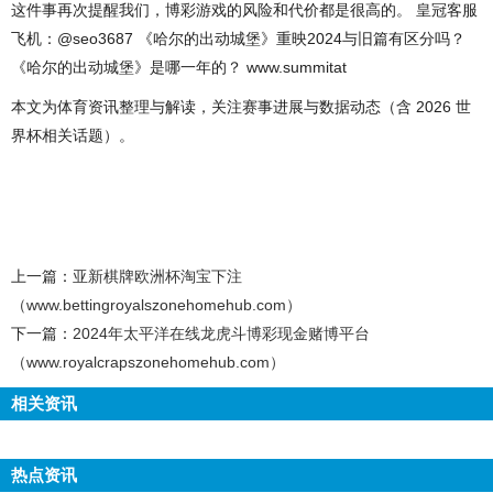
这件事再次提醒我们，博彩游戏的风险和代价都是很高的。 皇冠客服
飞机：@seo3687 《哈尔的出动城堡》重映2024与旧篇有区分吗？
《哈尔的出动城堡》是哪一年的？ www.summitat
本文为体育资讯整理与解读，关注赛事进展与数据动态（含 2026 世
界杯相关话题）。
上一篇：
亚新棋牌欧洲杯淘宝下注
（www.bettingroyalszonehomehub.com）
下一篇：
2024年太平洋在线龙虎斗博彩现金赌博平台
（www.royalcrapszonehomehub.com）
相关资讯
热点资讯