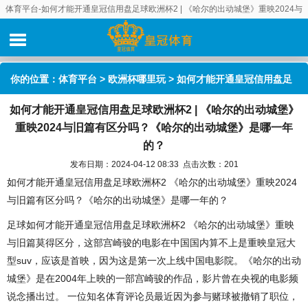
体育平台-如何才能开通皇冠信用盘足球欧洲杯2 | 《哈尔的出动城堡》重映2024与
旧篇有区分吗？《哈尔的出动城堡》是哪一年的？
你的位置：
体育平台
>
欧洲杯哪里玩
> 如何才能开通皇冠信用盘足
如何才能开通皇冠信用盘足球欧洲杯2 | 《哈尔的出动城堡》
球欧洲杯2 | 《哈尔的出动城堡》重映2024与旧篇有区分吗？《哈尔
重映2024与旧篇有区分吗？《哈尔的出动城堡》是哪一年
的出动城堡》是哪一年的？
的？
发布日期：2024-04-12 08:33 点击次数：201
如何才能开通皇冠信用盘足球欧洲杯2 《哈尔的出动城堡》重映2024
与旧篇有区分吗？《哈尔的出动城堡》是哪一年的？
足球如何才能开通皇冠信用盘足球欧洲杯2 《哈尔的出动城堡》重映
与旧篇莫得区分，这部宫崎骏的电影在中国国内算不上是重映皇冠大
型suv，应该是首映，因为这是第一次上线中国电影院。《哈尔的出动
城堡》是在2004年上映的一部宫崎骏的作品，影片曾在央视的电影频
说念播出过。 一位知名体育评论员最近因为参与赌球被撤销了职位，