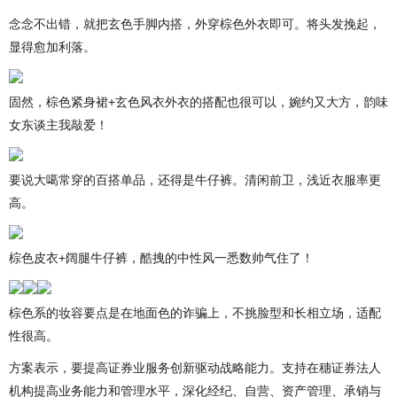
念念不出错，就把玄色手脚内搭，外穿棕色外衣即可。将头发挽起，
显得愈加利落。
固然，棕色紧身裙+玄色风衣外衣的搭配也很可以，婉约又大方，韵味
女东谈主我敲爱！
要说大噶常穿的百搭单品，还得是牛仔裤。清闲前卫，浅近衣服率更
高。
棕色皮衣+阔腿牛仔裤，酷拽的中性风一悉数帅气住了！
棕色系的妆容要点是在地面色的诈骗上，不挑脸型和长相立场，适配
性很高。
方案表示，要提高证券业服务创新驱动战略能力。支持在穗证券法人
机构提高业务能力和管理水平，深化经纪、自营、资产管理、承销与