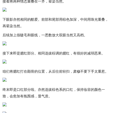
接着将两种情态重叠在一齐，晕染当然。
下眼影亦然相同的酷爱。前部和尾部用棕色加深，中间用珠光重叠，
再晕染当然。
后续加上假睫毛和眼线，一悉数放大双眼当然又高档。
接下来即是腮红部分。相同选拔棕调的腮红，有很好的减弱恶果。
咱们将腮红打在颧骨的位置，从后往前轻扫，肃穆不要下手太重惹。
终末即是口红部分啦。亦然选拔棕色系的口红，保持妆容的颜色一
致，会愈加有氛围感，显气质。