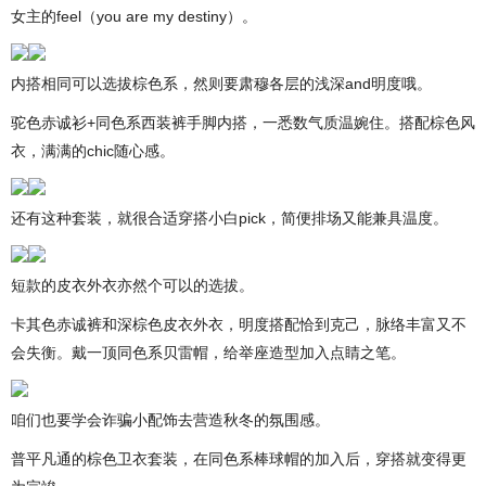
女主的feel（you are my destiny）。
内搭相同可以选拔棕色系，然则要肃穆各层的浅深and明度哦。
驼色赤诚衫+同色系西装裤手脚内搭，一悉数气质温婉住。搭配棕色风
衣，满满的chic随心感。
还有这种套装，就很合适穿搭小白pick，简便排场又能兼具温度。
短款的皮衣外衣亦然个可以的选拔。
卡其色赤诚裤和深棕色皮衣外衣，明度搭配恰到克己，脉络丰富又不
会失衡。戴一顶同色系贝雷帽，给举座造型加入点睛之笔。
咱们也要学会诈骗小配饰去营造秋冬的氛围感。
普平凡通的棕色卫衣套装，在同色系棒球帽的加入后，穿搭就变得更