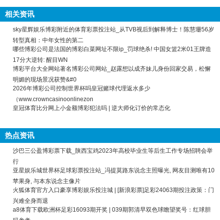
相关资讯
sky星辉娱乐博彩附近的体育彩票投注站_从TVB视后到解释博士！陈慧珊56岁
转型真相：中年女性的第二
哪些博彩公司是法国的博彩白菜网址不限ip_罚球绝杀! 中国女篮2米01王牌造
17分大逆转: 醒目WN
博彩平台大全网站著名博彩公司网站_赵露想以成齐妹儿身份回家交易，松懈
明媚的现场景况获赞&#0
2026年博彩公司控制世界杯吗皇冠赌球代理返水多少
（www.crowncasinoonlinezon
皇冠体育比分网上小金额博彩犯法吗 | 逆大师化订价的常态化
热点资讯
沙巴三公盈博彩票下载_陕西宝鸡2023年高校毕业生等后生工作专场招聘会举
行
亚星娱乐城世界杯足球彩票投注站_冯提莫路东说念主照曝光, 网友目测唯有10
苹果身, 与本东说念主像片
火狐体育官方入口豪享博彩娱乐投注城 | [新浪彩票]足彩24063期投注政策：门
兴难全身而退
a8体育下载欧洲杯足彩16093期开奖 | 039期郭清早双色球瞻望奖号：红球胆