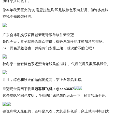
历练穿搭功底了。
像本年秋天巨火的“好意思拉德风”即是以棕色系为主调，但许多姐妹
齐说不知谈怎样搭。
广东会博彩娱乐官网创新足球跟单软件新皇冠
是以今天，喜子就来给群众讲讲，棕色系怎样穿才愈加洋气排场。
ps：同色系妆容也一并给你们安排上咯，就说贴不贴心吧！
秋冬穿一整套棕色系还蛮有老钱风的滋味， 气质低调又欺压易踩雷。
并且，棕色和秋天的适配度超高，穿上自带氛围感。
皇冠现金官网下载
皇冠客服飞机：@seo3687
这条酷飒的棕色皮裙，斗胆的姐妹也阔以pick一下，径直气场全开。
要说和秋天最配的，还得是风衣，尤其是棕色系，穿上就有种韩剧大