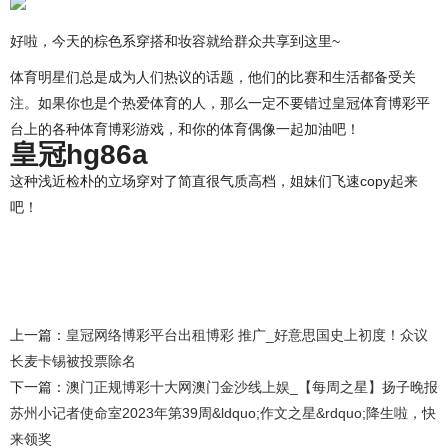
好啦，今天的棕色系穿搭和妆容就给群众共享到这里~
体育明星们总是成为人们热议的话题，他们的比赛和生活都备受关
注。如果你也是个热爱体育的人，那么一定不要错过皇冠体育博彩平
台上的各种体育博彩游戏，和你的体育偶像一起加油吧！
皇冠hg86a
这种浅近检朴的立场穿对了简直很气质高档，姐妹们飞速copy起来
吧！
上一篇：
皇冠网络博彩平台出租博彩 推广_好意思国史上初度！众议
长麦卡锡被投票除名
下一篇：
澳门正规博彩十大网澳门金沙线上娱_【每周之星】扬子晚报
苏州小记者使命室2023年第39周&ldquo;作文之星&rdquo;降生啦，快
来领奖