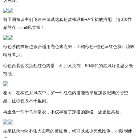
为完竣。
前卫潮东谈主们飞速来试试这套短款棒球服+A字裙的搭配，清闲&性
感并存，chill风拿握！
棕色系的衣服也很合适用亮色来点缀，比如棕色+橙色or红色就止境吸
睛有看点。
棕色西装套装搭配红色内搭，斗胆又克制，90年代的港风好意思女既
视感。
相同，在棕色系风衣中，穿一件红色内搭能给举座加多汜博的盼望
感，让棕色系不千里闷。
再重叠一件千鸟非常衣，不仅丰富了穿搭的脉络，还更显高档。
如果认为hold不住大面积的橙红色，就可以减少亮色比例，小限制使