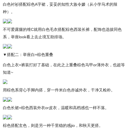
白色衬衫搭配棕色A字裙，妥妥的知性大族令嫒（从小学马术的辣
种）。
不可爱露腿的维C就用白色毛衣搭配棕色西装长裤，配饰也选拔同色
系，举座look看上去止境互助排场。
▼搭配二：举座白+棕色重叠
白色上衣+裤装打好了基础，在此之上重叠棕色马甲or薄外衣，也超等
知道~
用棕色系背心手脚内搭，穿一件米白色赤诚外衣，干净又检朴。
白色长裙+棕色西装外衣or皮衣，温暖和高档感也一样不落。
棕色搭配玄色，则是另一种千里稳的感jio，和秋天更搭。