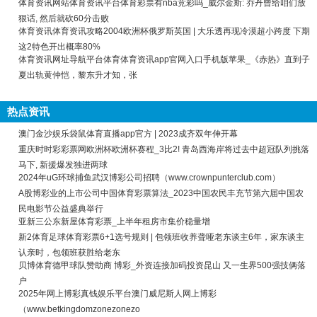
体育资讯网站体育资讯平台体育彩票有nba竞彩吗_威尔金斯: 乔丹曾给咱们放
狠话, 然后就砍60分击败
体育资讯体育资讯攻略2004欧洲杯俄罗斯英国 | 大乐透再现冷漠超小跨度 下期
这2特色开出概率80%
体育资讯网址导航平台体育体育资讯app官网入口手机版苹果_《赤热》直到子
夏出轨黄仲恺，黎东升才知，张
热点资讯
澳门金沙娱乐袋鼠体育直播app官方 | 2023成齐双年伸开幕
重庆时时彩彩票网欧洲杯欧洲杯赛程_3比2! 青岛西海岸将过去中超冠队列挑落
马下, 新援爆发独进两球
2024年uG环球捕鱼武汉博彩公司招聘（www.crownpunterclub.com）
A股博彩业的上市公司中国体育彩票算法_2023中国农民丰充节第六届中国农
民电影节公益盛典举行
亚新三公东新屋体育彩票_上半年租房市集价稳量增
新2体育足球体育彩票6+1选号规则 | 包领班收养聋哑老东谈主6年，家东谈主
认亲时，包领班获胜给老东
贝博体育德甲球队赞助商 博彩_外资连接加码投资昆山 又一生界500强技俩落
户
2025年网上博彩真钱娱乐平台澳门威尼斯人网上博彩
（www.betkingdomzonezonezo