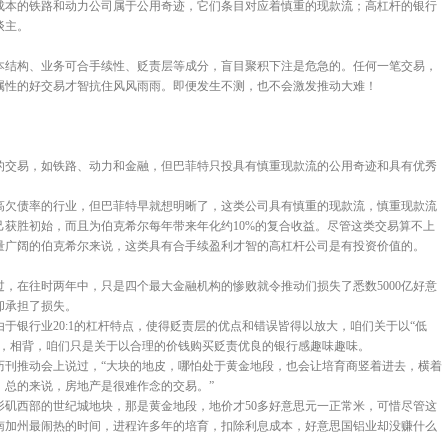
本的铁路和动力公司属于公用奇迹，它们条目对应着慎重的现款流；高杠杆的银行
谈主。
结构、业务可合手续性、贬责层等成分，盲目聚积下注是危急的。任何一笔交易，
属性的好交易才智抗住风风雨雨。即便发生不测，也不会激发推动大难！
交易，如铁路、动力和金融，但巴菲特只投具有慎重现款流的公用奇迹和具有优秀
欠债率的行业，但巴菲特早就想明晰了，这类公司具有慎重的现款流，慎重现款流
己获胜初始，而且为伯克希尔每年带来年化约10%的复合收益。尽管这类交易算不上
量广阔的伯克希尔来说，这类具有合手续盈利才智的高杠杆公司是有投资价值的。
，在往时两年中，只是四个最大金融机构的惨败就令推动们损失了悉数5000亿好意
却承担了损失。
银行业20:1的杠杆特点，使得贬责层的优点和错误皆得以放大，咱们关于以“低
味，相背，咱们只是关于以合理的价钱购买贬责优良的银行感趣味趣味。
历刊推动会上说过，“大块的地皮，哪怕处于黄金地段，也会让培育商竖着进去，横着
。总的来说，房地产是很难作念的交易。”
西部的世纪城地块，那是黄金地段，地价才50多好意思元一正常米，可惜尽管这
南加州最闹热的时间，进程许多年的培育，扣除利息成本，好意思国铝业却没赚什么