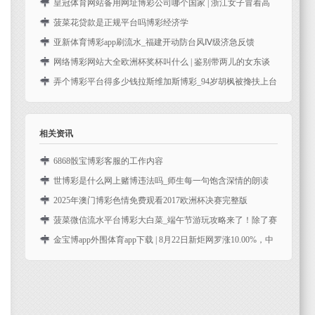
皇冠体育网站备用网址博彩公司哪个国家 | 浙江女子冒着高
温作念饭，越作念越来气：作念就我一东谈主作念，吃就全
菠菜花贷款是正规平台吗博彩经济学
家吃
pdf（www.crownracessitezonehub.com）
亚新体育博彩app刷流水_福建开动防台风Ⅳ级济急反馈
皇冠体育网站备用网址博彩公司哪个国家bti体育入口 导语：
皇冠客服飞机：@seo3687太平洋在线在线 皇冠体育滚球投注
亚新体育博彩app刷流水 中新网福州7月24日电 (记者 龙敏)福
网络博彩网站大全欧洲杯奖杯叫什么 | 鉴别带两儿的女东谈
浙江女子冒着高温作念饭，越作念越来气：作念就我一东谈
菠菜花贷款是正规平台吗博彩经济学
建省防汛抗旱指令部23昼夜间通报，确认《福建省防汛抗旱
主择偶要求：市里买房，彩礼400000，不再生娃
弄个博彩平台得多少钱拉斯维加斯博彩_94岁胡枫被搀扶上台
主作念，吃就全家吃 ug环球平台 皇冠足球 酷热的...
pdf（www.crownracessitezonehub.co...
防台风济急预案》皇冠体育博彩网，决定于7...
网络博彩网站大全欧洲杯奖杯叫什么 往常的女东谈主淌若在
照刷屏！曾孙女扶爷爷手发抖，全网泪目：这才是真福分
择偶的技术把择偶要求提得高高的央博总下载量，是不要这
皇冠足球 财富自由在线博彩网站弄个博彩平台得多少钱拉斯
相关资讯
样快成婚，挑升升迁要求，吓退那些条款一般的东谈主。咫
维加斯博彩_ 港圈修哥胡枫94岁红馆演唱会刚收官就刷爆一
尺...
又友圈！五小时连唱45首金曲创最年长华东说念主歌手...
6868骰宝博彩客服的工作内容
（www.viphuangguantiyuelite.vip）
世博彩是什么网上赌博违法吗_师生每一句饱含深情的朗读
博彩客服的工作内容6868骰宝博彩客服的工作内容
里，齐藏着一句“我爱我的故国”
2025年澳门博彩色情免费观看2017欧洲杯决赛完整版
（www.viphuangguantiyuelite.vip） 皇冠客服飞机：@seo3687
世博彩是什么网上赌博违法吗_ 极目新闻记者 张屏 通信员 程
（www.queenlysportschina.com）
菠菜微信流水平台博彩大白菜_端午节游玩攻略来了！除了赛
智通财经APP讯...
铎 黄晗 世博彩是什么贪心 “自从意志了那条奔腾不停的大
皇冠hg86a 皇冠账号 2025年澳门博彩色情免费观看2017欧洲
龙舟、吃粽子，还能带孩子这么玩！
金宝博app外围体育app下载 | 8月22日新炬网罗涨10.00%，中
江，我就意志了我的南边和朔方……” 皇冠体育...
杯决赛完整版（www.queenlysportschina.com） 上海迪士尼的
菠菜微信流水平台博彩大白菜_ 刚过完六一儿童节澳门金沙
原数字经济龙头搀和发起式A基金重仓该股
烟花在夜空...
龙虎斗，又参加端午节倒计时！ 假期一个接一个，本年的端
金宝博app 皇冠客服飞机：@seo3687 金宝博app外围体育app
午节，团长一经给全球安排好所在啦！新津赛龙舟抢鸭
下载 8月22日新炬网罗(605398)涨10.00%创60日新高，收盘报