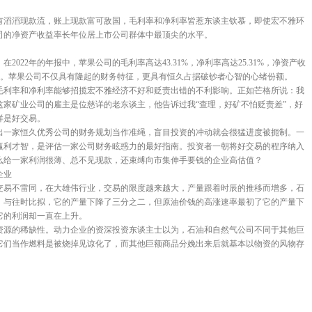
滔滔现款流，账上现款富可敌国，毛利率和净利率皆惹东谈主钦慕，即使宏不雅环
司的净资产收益率长年位居上市公司群体中最顶尖的水平。
22年的年报中，苹果公司的毛利率高达43.31%，净利率高达25.31%，净资产收
21亿元。苹果公司不仅具有隆起的财务特征，更具有恒久占据破钞者心智的心绪份额。
利率和净利率能够招揽宏不雅经济不好和贬责出错的不利影响。正如芒格所说：我
这家矿业公司的雇主是位慈详的老东谈主，他告诉过我“查理，好矿不怕贬责差”，好
样是好交易。
一家恒久优秀公司的财务规划当作准绳，盲目投资的冲动就会很猛进度被扼制。一
赢利才智，是评估一家公司财务眩惑力的最好指南。投资者一朝将好交易的程序纳入
么给一家利润很薄、总不见现款，还束缚向市集伸手要钱的企业高估值？
企业
易不雷同，在大雄伟行业，交易的限度越来越大，产量跟着时辰的推移而增多，石
，与往时比拟，它的产量下降了三分之二，但原油价钱的高涨速率最初了它的产量下
它的利润却一直在上升。
源的稀缺性。动力企业的资深投资东谈主士以为，石油和自然气公司不同于其他巨
它们当作燃料是被烧掉见谅化了，而其他巨额商品分娩出来后就基本以物资的风物存