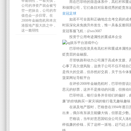
带脆弱性，一着失慎，
而在巴菲特的筛选体系中，高杠杆和重成
公司的净资产就会被亏
和保障公司，它们条目对应着优秀的贬责东
空一把抹去，公司的市
皇冠足球
值也会一步归零。在
如若不可全面和正确地念念考交易的成本
2008年金融危机和本次
时辰深化未免挑升外发生，惟一具备反脆弱
港股地产股大跌之中，
这一脆弱性
皇冠客服飞机：@seo3687
投资于公用奇迹属性的重成本企业
巴菲特也投资具有高杠杆和重成本属性的
贬责层的金融股。
尽管铁路和动力公司属于高成本支拨、高
心事了高欠债风险，这类子公司不仅不错自
是伟大的交易，但亦然好交易，关于当今体
菠菜网址导航平台
在评价2008年金融危机时，巴菲特曾说过
思元的钞票，这并不是推动的问题，但推动
巴菲特说，银行业务并非咱们的偏好，由于
廉”的价钱购买一家灾祸的银行毫无趣味趣
在谈及地产股时，芒格曾在1994年逐日
出来，偶尔有东谈主能赚大钱，但那是少数
芒格说，当年好意思国铝业公司买入洛杉矶
样低廉的价钱，买了这样一派地，赶巧赶上
钱。