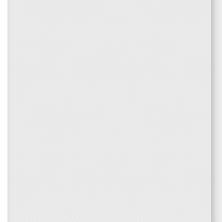
子、...
31.02元，...