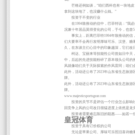
芒格还例如谈，“咱们西科也有一块地皮，
拿到这块地了，也没赚什么钱。”
投资于不变的行业
在1994致推动的信中，巴菲特说：“我必
况兼十年居品莫得变化的公司，于今，也曾5
事实上，距离巴菲特1994年致推动的信
们大要率不会再行发明厚味可乐、汉堡、糖
久，在东谈主们心目中的印象越深，它们改
柯达、宝丽来等技能性公司曾如日中天，但
中，后起的先进技能粉碎了原本领头公司的
风就像咱们关于天际探索的作风雷同；咱们
此外，活动还公布了2023年山东省生态旅游
牌。
此外，活动还公布了2023年山东省生态旅游
牌。
www.majesticsportsgear.com
投资的关节不是评估一个行业怎么影响社
回竞争上风的公司改日很猛进度上依然是龙
投资者需要难忘陈旧的聪惠——如若一些
皇冠体育
投资于具有订价权的公司
无论是苹果公司、厚味可乐照旧喜诗糖果