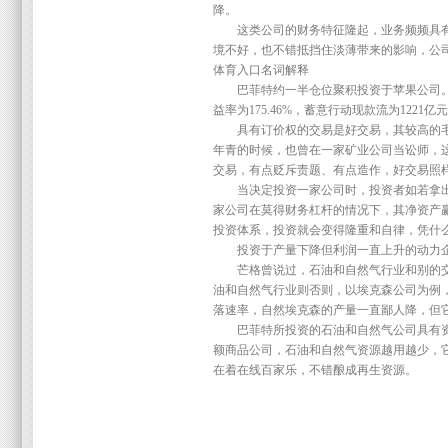
降。
这类公司的财务特征隆起，业务频频具有
境不好，也不错抵挡住淡薄带来的影响，公
体育入口名词解释
巴菲特约一半仓位聚积投资于苹果公司。在20
益率为175.46%，蓄意行动现款流为12
具有订价权的交易是好交易，其较高的毛
年青的时候，也曾在一家矿业公司当讼师，
交易，有点贬斥责题、有点造作，好交易照
当决定投资一家公司时，投资者如若拿出
家公司在莫得财务杠杆的情况下，其净资产
投资体系，投资就会变得隆重和自律，凭什
投资于产量下降但利润一直上升的动力
芒格曾说过，石油和自然气行业和别的交
油和自然气行业则否则，以埃克森公司为例
落速率，自然埃克森的产量一直鄙人降，但
巴菲特所投资的石油和自然气公司具有资
额商品公司，石油和自然气资源越用越少，
在着在线百家乐，不错酿成再生资源。