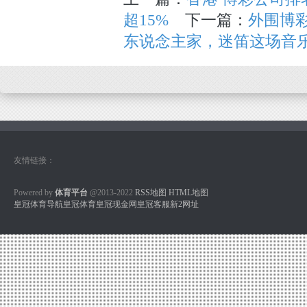
超15%
下一篇：
外围博
东说念主家，迷笛这场音
友情链接：
Powered by
体育平台
@2013-2022
RSS地图
HTML地图
皇冠体育导航
皇冠体育
皇冠现金网
皇冠客服
新2网址