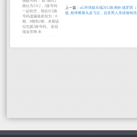
偶数号码； 前7期012
路比为5:0:2，1路号码
上一篇：
uG环球娱乐城2012欧洲杯 德罗西（www.k
一起轮空，现在012路
版_枪弹擦着头皮飞过，自首男人亲述缅甸
号码遗漏值差别为：0
期、9期和2期，本期该
位扎眼2路号码。 皇冠
现金官网 本