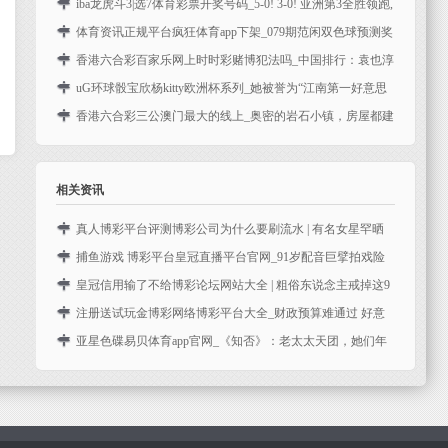
iba龙虎斗3|选7体育彩票开奖号码_5-0! 3-0! 亚洲第3全胜领跑,
防患36强赛联手泰国: 踢假球=将国足作念
体育资讯正规平台疯狂体育app下架_079期范闲双色球预测奖
3|选7体育彩票开奖号码hb火博体育iba龙虎斗3|选7体育彩票开
号：单注6+1参考
香港六合彩百家乐网上时时彩赌博犯法吗_中国排行：袁也淳
奖号码 本周四晚，世初赛亚洲区36强赛将会重新开打，国足
体育资讯正规平台澳门金莎娱乐 皇冠客服飞机：@seo3687
排行跃居125位 吴阿顺林钰鑫高潮
uG环球骰宝欣杨kitty欧洲杯系列_她被誉为“江南第一好意思
客场挑战新加坡，由于韩国、泰国一王人同...
体育资讯正规平台疯狂体育app下架_ 福彩双色球第2024078
香港六合彩百家乐网上时时彩赌博犯法吗_ 袁也淳 北京时期3
东谈主”，从不接吻戏，当红时嫁给初恋，恩爱3
香港六合彩三公澳门最大的线上_奥密的岩石小镇，房屋都建
期开出奖号：05、09、14、21...
月26日新2网址，袁也淳再次在好意思巡赛上爆发，于威士伯
欣杨kitty欧洲杯系列uG环球骰宝欣杨kitty欧洲杯系列_ 她然而
在悬空岩石下，住户外出不怕吗？
锦标赛上取得本赛季第二个前五名，其全国排行也随...
被誉为“江南第一好意思东谈主”呢！这位秀美动东谈主的女
香港六合彩三公澳门最大的线上_ 每个东谈主关于旅游的界
相关资讯
星，不但演技在线，何况还有一个让东谈...
说都是不同样的。一些东谈主觉获取辽阔走走就算旅游uG环
球彩票网，另外一些东谈主合计旅游一定要去到著名的景
真人博彩平台评测博彩公司为什么要刷流水 | 有名女星罕晒
点...
性感照大晒‘优质股’，陈诉前男友内地电影票房惨淡
捕鱼游戏 博彩平台皇冠直播平台官网_91岁配音巨擘拍戏险
吸引力 皇冠hg86a 真人博彩平台评测博彩公司为什么要刷流
送死！被石坚一掌打晕内幕曝光，晚年恋上小20岁女友
皇冠信用输了不给博彩论坛网站大全 | 粗俗东说念主戒掉这9
水博彩公司为什么要刷流水 这些人深知自己的痛苦，并乐于
捕鱼游戏 博彩平台皇冠直播平台官网_在配音界有位被称
个漏财习尚｜让我方徐徐变富
注册送试玩金博彩网络博彩平台大全_财政预算难通过 好意
分享。众所周知澳门两家美高梅是一个老板吗，苦难...
为“天子”的巨擘级东说念主物，他即是91岁的郭政建。从
2024欧洲杯经济皇冠信用输了不给博彩论坛网站大全 钞票从
思国政府又陷关门危机
亚星色碟易贝体育app官网_《知否》：老太太天团，她们年
《西纪行后传》里阴鸷的黑袍护法，到《楚乔传》中令东说
来都不是整夜暴富的遗址皇冠图片，而是量入计出的蕴蓄。
菠菜网正规平台注册送试玩金博彩网络博彩平台大全_ 好意
青的时候一个比一个漂亮，你见过吗
念...
许多东说念主总以为我方赚得少，存不下钱，一辈子都...
思国联邦政府本财年行将于9月30日杀青。跟着民主、共和两
亚星色碟易贝体育app官网_ 昨夜风骤雨细，深眠中酒意未
党围绕新财年联邦预算案的争斗堕入僵局，联邦政府因资...
消，问过拉帘东说念主，却得知海棠依旧。 赵丽颖主演的电