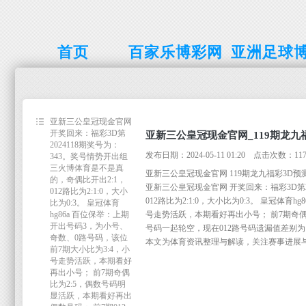
首页
百家乐博彩网
亚洲足球
博彩平台网址
在线百家乐
大全
亚新三公皇冠现金官网
开奖回来：福彩3D第
亚新三公皇冠现金官网_119期龙九
2024118期奖号为：
发布日期：2024-05-11 01:20 点击次数：11
343。奖号情势开出组
三火博体育是不是真
亚新三公皇冠现金官网 119期龙九福彩3D
的，奇偶比开出2:1，
亚新三公皇冠现金官网 开奖回来：福彩3D第2
012路比为2:1:0，大小
012路比为2:1:0，大小比为0:3。 皇冠体
比为0:3。 皇冠体育
hg86a 百位保举：上期
号走势活跃，本期看好再出小号； 前7期奇偶比
开出号码3，为小号、
号码一起轮空，现在012路号码遗漏值差别为
奇数、0路号码，该位
本文为体育资讯整理与解读，关注赛事进展与数
前7期大小比为3:4，小
号走势活跃，本期看好
再出小号； 前7期奇偶
比为2:5，偶数号码明
显活跃，本期看好再出