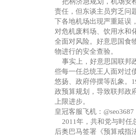
把柄济急规划，机场安
责任，但东谈主员穷乏问
下各地机场出现严重延误
对危机废料场、饮用水和
全面对风险。好意思国食
物进行的安全查验。
事实上，好意思国联邦
些每一任总统王人面对过
悠扬、政府停摆等乱象。1
政预算规划，导致联邦政府
上限进步。
皇冠客服飞机：@seo3687
2011年，共和党与时
后奥巴马签署《预算戒指