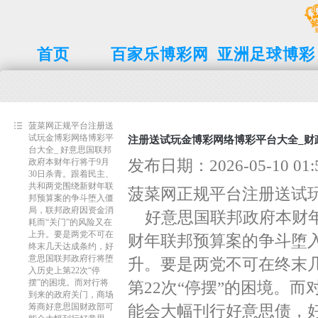
首页
百家乐博彩网
亚洲足球博彩
博彩平台网址
在线百家乐
大全
菠菜网正规平台注册送
试玩金博彩网络博彩平
注册送试玩金博彩网络博彩平台大全_财
台大全_ 好意思国联邦
发布日期：2026-05-10 0
政府本财年行将于9月
30日杀青。跟着民主、
共和两党围绕新财年联
菠菜网正规平台注册送试
邦预算案的争斗堕入僵
局，联邦政府因资金消
好意思国联邦政府本财年
耗而“关门”的风险又在
上升。要是两党不可在
财年联邦预算案的争斗堕入
终末几天达成条约，好
意思国联邦政府行将堕
升。要是两党不可在终末
入历史上第22次“停
摆”的困境。而对行将
第22次“停摆”的困境。
到来的政府关门，商场
筹商好意思国财政部可
能会大幅刊行好意思债，