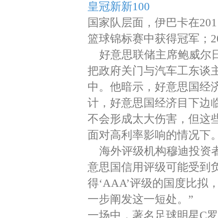
皇冠新新100
国家队层面，伊巴卡在20
篮球锦标赛中获得冠军；2
好意思联储主席鲍威尔
把政府关门与汽车工东谈
中。他暗示，好意思国经济
计，好意思国经济目下边
不会形成太大伤害，但这
面对高利率影响的情况下
海外评级机构穆迪投资
意思国信用评级可能受到
得‘AAA’评级的国度比
一步阐发这一短处。”
一场中，著名足球明星C