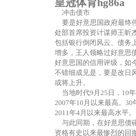
皇冠体育hg86a
冲击债市
要是好意思国政府最终
处部首席投资计谋师王昕
包括银行倒闭风云、债务
增多，王人领略过好意思债
好意思国的信用评级，如
不错细成见是，要是改日
或将上升。
当地时代9月25日，10年
2007年10月以来最高。3
2011年4月以来最高水平。
与此同期，在好意思债碰
资格有史以来最惨烈的回撤。价