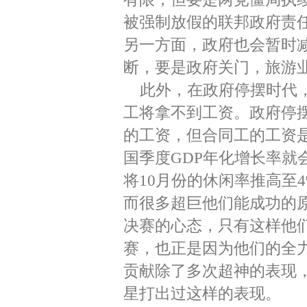
被强制放假的联邦政府责
另一方面，政府也会暂时
断，要是政府关门，旅游业
此外，在政府停摆时代，
工将拿不到工资。政府停
的工资，但合同工的工资
国季度GDP年化增长率就
将10月份的休闲率推高至4
而很多超巨他们能成功的
决赛的心态，只有这样他
赛，也正是因为他们的全
贡献除了多次超神的表现
星打出过这样的表现。