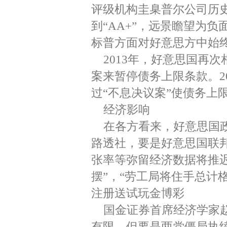
评级机构圭臬普尔公司历史
到“AA+”，远景瞻望为
标普方面对好意思方中始
2013年，好意思国再
案来暂停债务上限条款。2
过“不息决议案”使债务上限
经济影响
在各方看来，好意思国
路透社，要是好意思国联邦
张率等弥留经济数据将推
摆”，“劳工局将住手总计
注册送试玩金博彩
国金证券首席经济学家
有限，但要是两党僵局执