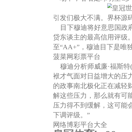
引发们极大不满。
目下穆迪将好意思国政府
贷东谈主的最高信用评级
至“AA+”，穆迪目下是唯
菠菜网彩票平台
穆迪分析师威廉·福斯特(
袱才气面对日益增大的压
的政事南北极化正在减轻财
解这些压力，那么就有可
压力得不到缓解，这可能
下调评级。”
网络博彩平台大全