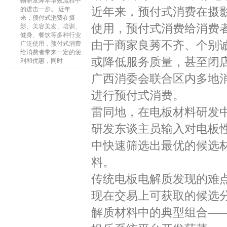
物研发降本增效流程中
近年来，预付式消费在摄
的进击一步。 近年
来，预付式消费在摄
使用，预付式消费给消费
影、美容美发、培训、
健身、餐饮等多种行业
由于商家良莠不齐、个别
广泛使用，预付式消费
给消费者带来一定的便
或降低服务质量，甚至闭
利和优惠，同时
广西消委会联合区内多地
进行预付式消费。
雷同地，在电板材料研发中
研发东谈主员输入对电板
中快速筛选出最优的候选
料。
传统电板电解质发现的难
现在交易上可获取的候选分
解质材料中的典型组合——