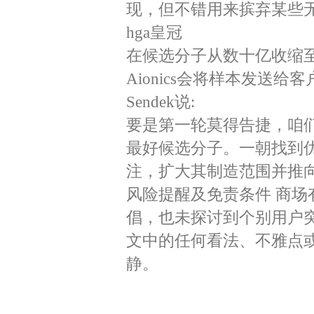
现，但不错用来摈弃某些
hga皇冠
在候选分子从数十亿收缩
Aionics会将样本发送给
Sendek说:
要是第一轮莫得告捷，咱
最好候选分子。一朝找到
注，扩大其制造范围并推
风险提醒及免责条件 商
倡，也未探讨到个别用户
文中的任何看法、不雅点
静。