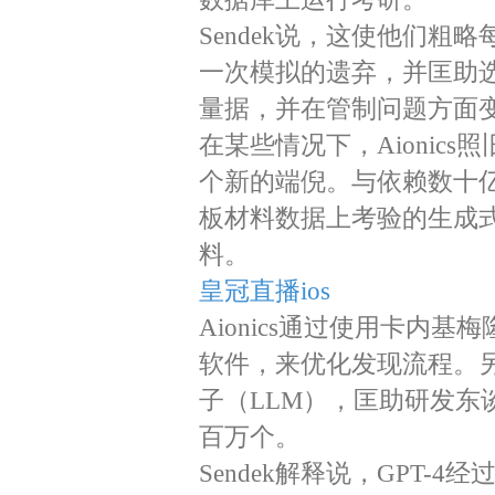
Sendek说，这使他们粗
一次模拟的遗弃，并匡助
量据，并在管制问题方面
在某些情况下，Aionic
个新的端倪。与依赖数十亿已
板材料数据上考验的生成
料。
皇冠直播ios
Aionics通过使用卡内基
软件，来优化发现流程。另
子（LLM），匡助研发
百万个。
Sendek解释说，GPT-