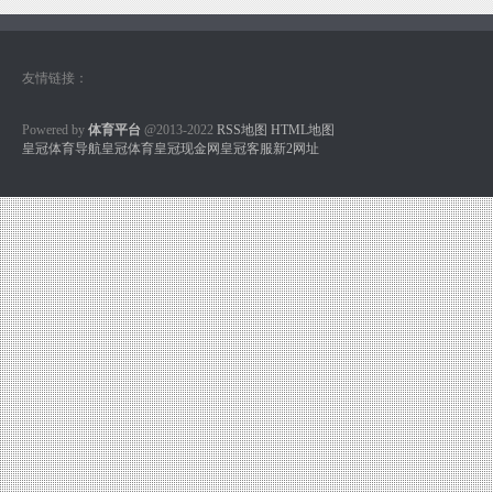
友情链接：
Powered by
体育平台
@2013-2022
RSS地图
HTML地图
皇冠体育导航
皇冠体育
皇冠现金网
皇冠客服
新2网址