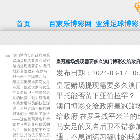
首页
百家乐博彩网
亚洲足球博彩
博彩平台网址
在线百家乐
大全
澳门博彩交给政府皇冠
赌场提现需要多久皇冠
皇冠赌场提现需要多久澳门博彩交给政府
赌场提现需要多久澳门
发布日期：2024-03-17 1
博彩交给政府 在罗马
战平米兰的比赛之后，
穆里尼奥祝愿罗马女足
皇冠赌场提现需要多久澳
夺冠，他还说罗马女足
的又名后卫不错参加男
平托能否留下亚伯拉罕？
足的比赛。魅力鸟借此
夸奖女足球员的技艺深
澳门博彩交给政府皇冠赌
通，不息词练习穆帅的
球迷们照旧听出了脉络
给政府 在罗马战平米兰
——这位葡萄牙名帅示
意罗马男足莫得优秀的
马女足的又名后卫不错参
后卫，体育总监平托需
要引进其他俱乐部的后
通，不息词练习穆帅的球