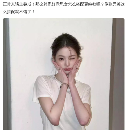
正常东谈主鉴戒！那么韩系好意思女怎么搭配更纯欲呢？像张元英这
么搭配就不错了！