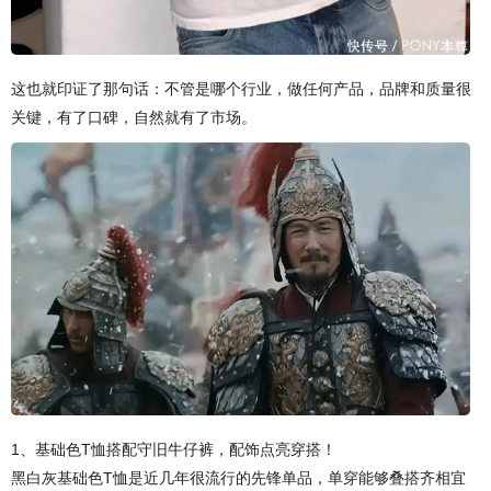
这也就印证了那句话：不管是哪个行业，做任何产品，品牌和质量很
关键，有了口碑，自然就有了市场。
1、基础色T恤搭配守旧牛仔裤，配饰点亮穿搭！
黑白灰基础色T恤是近几年很流行的先锋单品，单穿能够叠搭齐相宜