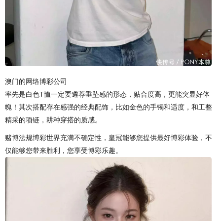
澳门的网络博彩公司
率先是白色T恤一定要遴荐垂坠感的形态，贴合度高，更能突显好体
魄！其次搭配存在感强的经典配饰，比如金色的手镯和适度，和工整
精采的项链，耕种穿搭的质感。
赌博法规博彩世界充满不确定性，皇冠能够您提供最好博彩体验，不
仅能够您带来胜利，您享受博彩乐趣。