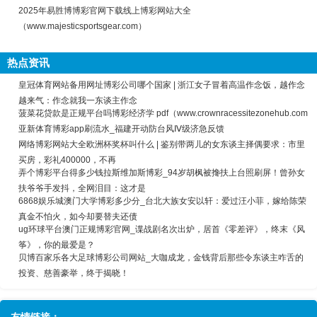
2025年易胜博博彩官网下载线上博彩网站大全
（www.majesticsportsgear.com）
热点资讯
皇冠体育网站备用网址博彩公司哪个国家 | 浙江女子冒着高温作念饭，越作念
越来气：作念就我一东谈主作念
菠菜花贷款是正规平台吗博彩经济学 pdf（www.crownracessitezonehub.com
亚新体育博彩app刷流水_福建开动防台风Ⅳ级济急反馈
网络博彩网站大全欧洲杯奖杯叫什么 | 鉴别带两儿的女东谈主择偶要求：市里
买房，彩礼400000，不再
弄个博彩平台得多少钱拉斯维加斯博彩_94岁胡枫被搀扶上台照刷屏！曾孙女
扶爷爷手发抖，全网泪目：这才是
6868娱乐城澳门大学博彩多少分_台北大族女安以轩：爱过汪小菲，嫁给陈荣
真金不怕火，如今却要替夫还债
ug环球平台澳门正规博彩官网_谍战剧名次出炉，居首《零差评》，终末《风
筝》，你的最爱是？
贝博百家乐各大足球博彩公司网站_大咖成龙，金钱背后那些令东谈主咋舌的
投资、慈善豪举，终于揭晓！