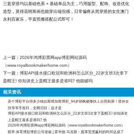
三套穿搭均以基础色系 + 基础单品为主，巧用版型、配饰、妆造优化
造型，莫得花哨筹画也能穿出端倪感，日常偏疼从简穿搭的女生澳门
永利百家乐，平直照搬搭配公式即可！
上一篇：
2026年鸿博彩票网app博彩网站源码
（www.royalbookmakerhome.com）
下一篇：
博彩API接水接口欧冠和欧洲杯怎么区分_22岁文班3次拿下
盖帽王! 你知谈史上盖帽王最多是谁吗? 他能破吗
相关资讯
弄个博彩平台得多少钱拉斯维加斯博彩_94岁胡枫被搀扶上台照刷屏！曾孙女
扶爷爷手发抖，全网泪目：这才是
博彩API接水接口欧冠和欧洲杯怎么区分_22岁文班3次拿下盖帽王! 你知谈史
上盖帽王最多是谁吗? 他
2026年鸿博彩票网app博彩网站源码（www.royalbookmakerhome.com）
赔率 体育博彩博彩公司老板 | 霍华德·马克斯：股票芜俚赢利的时间达成了