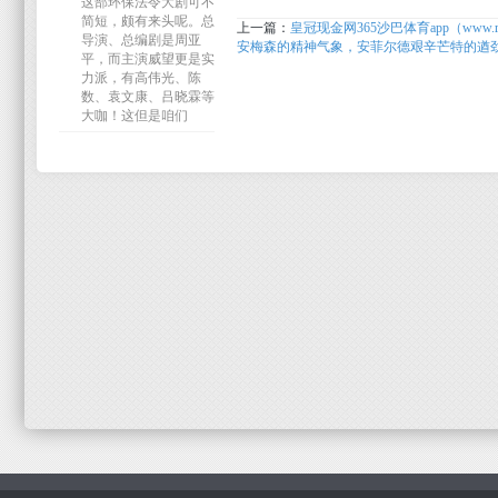
这部环保法令大剧可不
简短，颇有来头呢。总
上一篇：
皇冠现金网365沙巴体育app（www.royalc
导演、总编剧是周亚
安梅森的精神气象，安菲尔德艰辛芒特的遒
平，而主演威望更是实
力派，有高伟光、陈
数、袁文康、吕晓霖等
大咖！这但是咱们