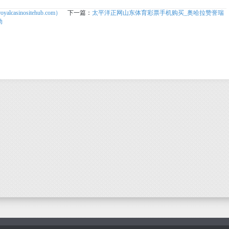
asinositehub.com）
下一篇：
太平洋正网山东体育彩票手机购买_奥哈拉赞誉瑞
劲