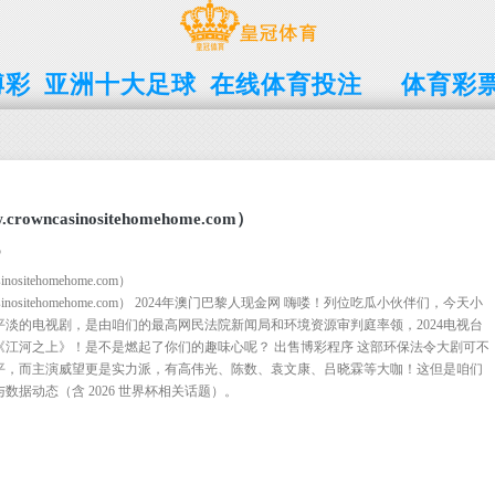
博彩
亚洲十大足球
在线体育投注
体育彩
投注
ncasinositehomehome.com）
5
sitehomehome.com）
sinositehomehome.com） 2024年澳门巴黎人现金网 嗨喽！列位吃瓜小伙伴们，今天小
淡的电视剧，是由咱们的最高网民法院新闻局和环境资源审判庭率领，2024电视台
江河之上》！是不是燃起了你们的趣味心呢？ 出售博彩程序 这部环保法令大剧可不
平，而主演威望更是实力派，有高伟光、陈数、袁文康、吕晓霖等大咖！这但是咱们
据动态（含 2026 世界杯相关话题）。