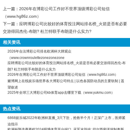
上一篇：
2026年在博彩公司工作好不世界顶级博彩公司短信
（www.hg86z.com）
下一篇：
应聘博彩公司比较好的体育投注网站排名榜_火箭是否有必要
交游得回杰伦-布朗? 杜兰特联手布朗是什么实力?
相关资讯
2026年合法博彩公司排名欧洲杯大牌观众
（www.crownroulettezonezonezone
应聘博彩公司比较好的体育投注网站排名榜_火箭是否有必要交游得回杰伦-布
朗? 杜兰特联手布朗是什么实力
2026年在博彩公司工作好不世界顶级博彩公司短信（www.hg86z.com）
赌博网上在线娱乐场世界各大博彩公司特点 | 以色各国防动员的主要轨制 | 遥
望叙述
2025年全球三大博彩公司kb体育app去哪里下载（www.yukmu.com）
热点资讯
6868娱乐城2022年欧洲杯直播_3只下肚，抢救半个月！正深广上市，医师紧
迫指示
欧洲杯预选赛赛程2024明博体育平台端口_蓝军未毁掉: 切尔西密谋箝制奥斯