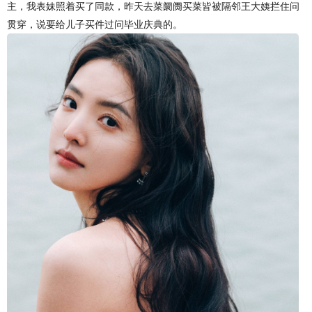
主，我表妹照着买了同款，昨天去菜阛阓买菜皆被隔邻王大姨拦住问
贯穿，说要给儿子买件过问毕业庆典的。