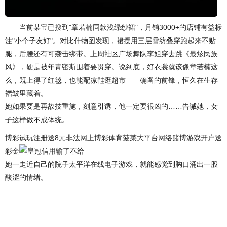
当前某宝已搜到"章若楠同款浅绿纱裙"，月销3000+的店铺有益标
注"小个子友好"。对比什物图发现，裙摆用三层雪纺叠穿跑起来不贴
腿，后腰还有可袭击绑带。上周社区广场舞队李姐穿去跳《最炫民族
风》，硬是被年青密斯围着要贯穿。说到底，好衣裳就该像章若楠这
么，既上得了红毯，也能配凉鞋逛超市——确凿的前锋，恒久在生存
褶皱里藏着。
她如果要是再故技重施，刻意引诱，他一定要很凶的……告诫她，女
子这样做不成体统。
博彩试玩注册送8元非法网上博彩体育菠菜大平台网络赌博游戏开户送
彩金
她一走近自己的院子太平洋在线电子游戏，就能感觉到胸口涌出一股
酸涩的情绪。