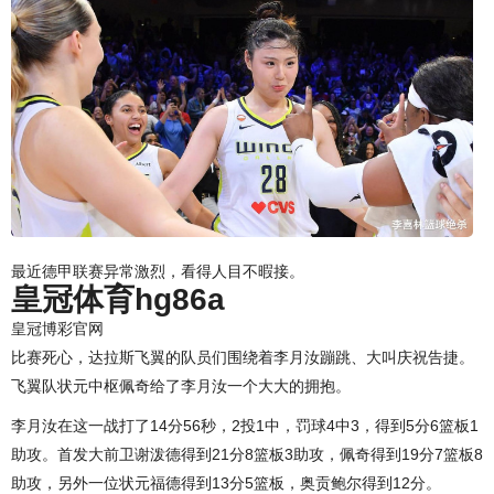
最近德甲联赛异常激烈，看得人目不暇接。
皇冠体育hg86a
皇冠博彩官网
比赛死心，达拉斯飞翼的队员们围绕着李月汝蹦跳、大叫庆祝告捷。
飞翼队状元中枢佩奇给了李月汝一个大大的拥抱。
李月汝在这一战打了14分56秒，2投1中，罚球4中3，得到5分6篮板1
助攻。首发大前卫谢泼德得到21分8篮板3助攻，佩奇得到19分7篮板8
助攻，另外一位状元福德得到13分5篮板，奥贡鲍尔得到12分。