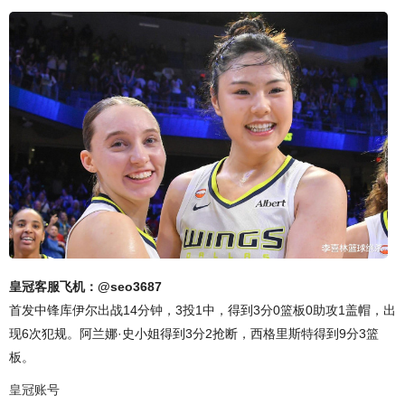
皇冠客服飞机：@seo3687
首发中锋库伊尔出战14分钟，3投1中，得到3分0篮板0助攻1盖帽，出
现6次犯规。阿兰娜·史小姐得到3分2抢断，西格里斯特得到9分3篮
板。
皇冠账号