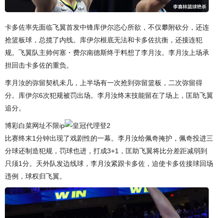
卡多佐率先面临飞翼首发中锋库伊尔恣心所欲，不仅攀附砍分，还连
抢篮板球，总揽了内线。库伊尔根底无法和卡多佐抗衡，还接连犯
规。飞翼队主帅何塞・费尔南德斯终于料想了李月汝。李月汝上场承
担回击卡多佐的重负。
李月汝的弥留契机未几，上半场有一次抢到弥留篮板，二次弥留得
分。库伊尔6次犯规被罚出场。李月汝终末技能留在了场上，匡助飞翼
追分。
博彩白菜网址不限ip
比赛终末1分钟出现了戏剧性的一幕。李月汝给佩奇掩护，佩奇投进三
分球还制造犯规，罚球也进，打成3+1，匡助飞翼将比分差距减弱到
只须1分。天外队发边线球，李月汝紧跟卡多佐，迫使卡多佐接球回场
违例，球权归飞翼。