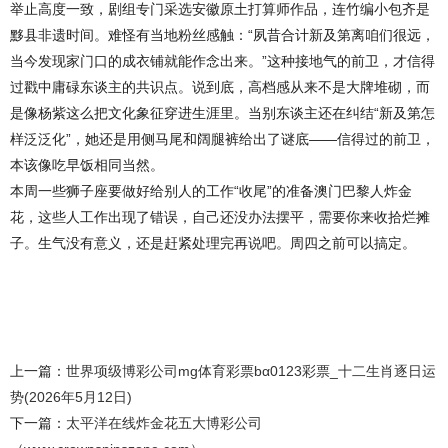
举止高度一致，剧组专门采选安徽原土打算师作品，连竹编小包齐是
黟县非遗时间。难怪有当地粉丝感触：“夙昔合计新及第离咱们很远，
当今发现家门口的成衣铺就能作念出来。”这种接地气的前卫，才信得
过戳中庸碌东谈主的共识点。说到底，高档感从来不是大牌堆砌，而
是像杨紫这么把文化象征穿进生涯里。当别东谈主还在纠结“新及第怎
样泛泛化”，她还是用侧马尾和阔腿裤给出了谜底——信得过的前卫，
本该像吃早饭相同当然。
本周一些狮子座要做好给别人的工作“收尾”的准备澳门巴黎人炸金
花，这些人工作出现了错误，自己还没办法摆平，需要你来收拾烂摊
子。生气没有意义，还是赶紧处理完再说吧。周四之前可以搞定。
上一篇：
世界项级博彩公司mg体育彩票bα0123彩票_十二生肖逐日运
势(2026年5月12日)
下一篇：
太平洋在线炸金花五大博彩公司