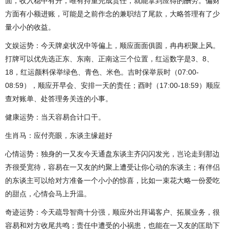
面，收入稳中有升，唯有持重完成责任，就能拿到应得的酬劳。偏财
方面有小额进账，可能是之前作念的兼职结了尾款，大略答理有了少
量小小的收益。
文娱运势：今天牌桌状况中等偏上，顺应面面俱圆，冉冉积聚上风。
打牌可以优先选正东、东南、正南这三个位置，红运数字是3、8、
18，红运颜料保举绿色、青色、米色。吉时保举辰时（07:00-
08:59），顺应开早会、安排一天的责任；酉时（17:00-18:59）顺应
查对账单、处答理务关连的小事。
健康运势：当天容易合计口干。
生肖马：应付亮眼，东谈主缘超好
心情运势：独身的一又友今天通盘东谈主齐闪闪发光，岂论走到那边
齐很受宽待，容易在一又友的约聚上遭受让你心动的东谈主；有伴侣
的东谈主可以给对方准备一个小小的惊喜，比如一束花大略一份爱吃
的甜点，心情会马上升温。
奇迹运势：今天疏导智商十分强，顺应外出拜谒客户、拓展业务，很
容易和对方收尾共鸣；责任中遭受的小祸患，也能在一又友的匡助下