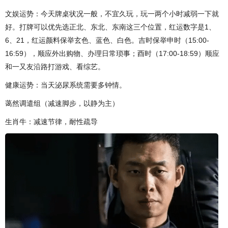
文娱运势：今天牌桌状况一般，不宜久玩，玩一两个小时减弱一下就
好。打牌可以优先选正北、东北、东南这三个位置，红运数字是1、
6、21，红运颜料保举玄色、蓝色、白色。吉时保举申时（15:00-
16:59），顺应外出购物、办理日常琐事；酉时（17:00-18:59）顺应
和一又友沿路打游戏、看综艺。
健康运势：当天泌尿系统需要多钟情。
蔼然调遣组（减速脚步，以静为主）
生肖牛：减速节律，耐性疏导