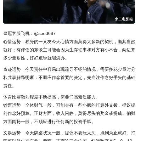
皇冠客服飞机：@seo3687
心情运势：独身的一又友今天心情方面莫得太多新的契机，顺其当然
就好；有伴侣的东谈主可能会因为生存琐事和对方有小不合，两边齐
多少量耐性，好好疏导就能惩办。
奇迹运势：今天责任中容易出现疏导不畅的情况，需要多花少量时分
和共事解释明晰；不顺应作念首要的决定，先专注作念好手头的基础
责任。
体育比赛激烈程度不断提高，需要们高素质能力。
钞票运势：全体财气一般，可能会有一些小额的打算外支拨，提议提
前作念好预算。正财方面，收入闲静，莫得尽头的奖金或提成。偏财
方面阐扬一般，不顺应进行任何新的投资手脚。
文娱运势：今天牌桌状况一般，提议不要玩太久，点到为止就好。打
牌可以优先选东北、西南、正南这三个位置，红运数字是5、0、10，