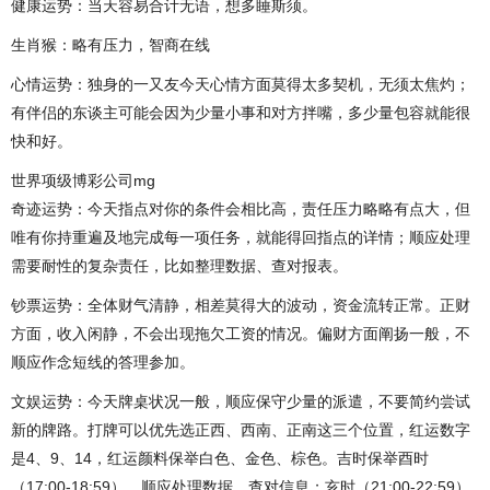
健康运势：当天容易合计无语，想多睡斯须。
生肖猴：略有压力，智商在线
心情运势：独身的一又友今天心情方面莫得太多契机，无须太焦灼；
有伴侣的东谈主可能会因为少量小事和对方拌嘴，多少量包容就能很
快和好。
世界项级博彩公司mg
奇迹运势：今天指点对你的条件会相比高，责任压力略略有点大，但
唯有你持重遍及地完成每一项任务，就能得回指点的详情；顺应处理
需要耐性的复杂责任，比如整理数据、查对报表。
钞票运势：全体财气清静，相差莫得大的波动，资金流转正常。正财
方面，收入闲静，不会出现拖欠工资的情况。偏财方面阐扬一般，不
顺应作念短线的答理参加。
文娱运势：今天牌桌状况一般，顺应保守少量的派遣，不要简约尝试
新的牌路。打牌可以优先选正西、西南、正南这三个位置，红运数字
是4、9、14，红运颜料保举白色、金色、棕色。吉时保举酉时
（17:00-18:59），顺应处理数据、查对信息；亥时（21:00-22:59）