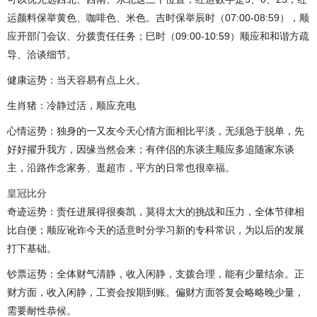
运颜料保举黄色、咖啡色、米色。吉时保举辰时（07:00-08:59），顺
应开部门会议、分拨责任任务；巳时（09:00-10:59）顺应和和谐方疏
导、洽谈细节。
健康运势：当天容易有点上火。
生肖猪：冷静过活，顺应充电
心情运势：独身的一又友今天心情方面相比平淡，无须急于脱单，先
好好擢升我方，因缘当然会来；有伴侣的东谈主顺应多追随家东谈
主，沿路作念家务、逛超市，平方的日常也很幸福。
皇冠比分
奇迹运势：责任进展得很奏凯，莫得太大的挑战和压力，全体节律相
比自便；顺应讹诈今天的适意时分学习新的专科常识，为以后的发展
打下基础。
钞票运势：全体财气清静，收入闲静，支拨合理，能有少量结余。正
财方面，收入闲静，工资会按期到账。偏财方面答复会略略晚少量，
需要耐性恭候。