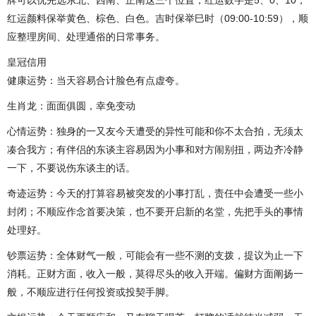
红运颜料保举黄色、棕色、白色。吉时保举巳时（09:00-10:59），顺
应整理房间、处理通俗的日常事务。
皇冠信用
健康运势：当天容易合计脸色有点虚夸。
生肖龙：面面俱圆，幸免变动
心情运势：独身的一又友今天遭受的异性可能和你不太合拍，无须太
凑合我方；有伴侣的东谈主容易因为小事和对方闹别扭，两边齐冷静
一下，不要说伤东谈主的话。
奇迹运势：今天的打算容易被突发的小事打乱，责任中会遭受一些小
封闭；不顺应作念首要决策，也不要开启新的名堂，先把手头的事情
处理好。
钞票运势：全体财气一般，可能会有一些不测的支拨，提议为止一下
消耗。正财方面，收入一般，莫得尽头的收入开端。偏财方面阐扬一
般，不顺应进行任何投资或投契手脚。