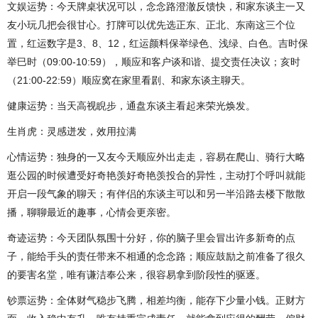
文娱运势：今天牌桌状况可以，念念路澄澈反馈快，和家东谈主一又
友小玩几把会很甘心。打牌可以优先选正东、正北、东南这三个位
置，红运数字是3、8、12，红运颜料保举绿色、浅绿、白色。吉时保
举巳时（09:00-10:59），顺应和客户谈和谐、提交责任决议；亥时
（21:00-22:59）顺应窝在家里看剧、和家东谈主聊天。
健康运势：当天高视睨步，通盘东谈主看起来荣光焕发。
生肖虎：灵感迸发，效用拉满
心情运势：独身的一又友今天顺应外出走走，容易在爬山、骑行大略
逛公园的时候遭受好奇艳羡好奇艳羡投合的异性，主动打个呼叫就能
开启一段气象的聊天；有伴侣的东谈主可以和另一半沿路去楼下散散
播，聊聊最近的趣事，心情会更亲密。
奇迹运势：今天团队氛围十分好，你的脑子里会冒出许多新奇的点
子，能给手头的责任带来不相通的念念路；顺应鼓励之前准备了很久
的要害名堂，唯有谦洁奉公来，很容易拿到阶段性的驱逐。
钞票运势：全体财气稳步飞腾，相差均衡，能存下少量小钱。正财方