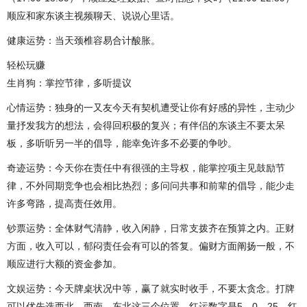
顺应和家东谈主视频聊天、说说心里话。
健康运势：当天颈椎容易合计酸胀。
轻松玩赚
生肖狗：掌控节律，多听提议
心情运势：独身的一又友今天有契机遭受让你有好感的异性，主动少
量抒发我方的想法，会得回积极的复兴；有伴侣的东谈主不要太呆
板，多听听另一半的倡导，能幸免许多不必要的争吵。
奇迹运势：今天你在责任中有很强的主导权，能掌控项主见鼓励节
律，不外同期竞争也会相比热烈；多问问共事和前辈的倡导，能少走
许多弯路，提高责任效用。
钞票运势：全体财气清静，收入闲静，日常支拨齐在预算之内。正财
方面，收入可以，郁闷责任会有可以的答复。偏财方面阐扬一般，不
顺应进行大额的资金参加。
文娱运势：今天牌桌状况中等，赢了就实时收手，不要太贪念。打牌
可以优先选西北、西南、东北这三个位置，红运数字是5、0、25，红