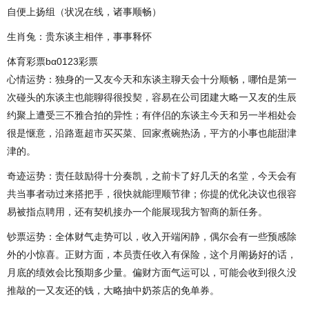
自便上扬组（状况在线，诸事顺畅）
生肖兔：贵东谈主相伴，事事释怀
体育彩票bα0123彩票
心情运势：独身的一又友今天和东谈主聊天会十分顺畅，哪怕是第一
次碰头的东谈主也能聊得很投契，容易在公司团建大略一又友的生辰
约聚上遭受三不雅合拍的异性；有伴侣的东谈主今天和另一半相处会
很是惬意，沿路逛超市买买菜、回家煮碗热汤，平方的小事也能甜津
津的。
奇迹运势：责任鼓励得十分奏凯，之前卡了好几天的名堂，今天会有
共当事者动过来搭把手，很快就能理顺节律；你提的优化决议也很容
易被指点聘用，还有契机接办一个能展现我方智商的新任务。
钞票运势：全体财气走势可以，收入开端闲静，偶尔会有一些预感除
外的小惊喜。正财方面，本员责任收入有保险，这个月阐扬好的话，
月底的绩效会比预期多少量。偏财方面气运可以，可能会收到很久没
推敲的一又友还的钱，大略抽中奶茶店的免单券。