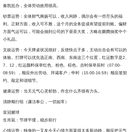
奏凯惩办，全体劳动效用很高。
钞票运势：全体财气阐扬可以，收入闲静，偶尔会有一些尽头的福
利。正财方面，收入可不雅，这个月的业务提成有望提前到账。偏财
方面气运可以，可能会抽到公司的下昼茶大奖，大略在阛阓抽奖中个
小礼品。
文娱运势：今天牌桌状况很好，反馈快点子多，主动出击会有可以的
体验。打牌可以优先选正南、西南、东南这三个位置，红运数字是2、
7、12，红运颜料保举红色、粉色、棕色。吉时保举辰时（07:00-
08:59），顺应外出劳动、拜谒客户；申时（15:00-16:59）顺应签契
约、敲定和谐细节。
健康运势：当天元气心灵郁勃，作念什么齐很有力头。
清静顺行组（谦洁奉公，一切如常）
皇冠赌球
生肖鼠：节律平缓，稳步前行
心情运势：独身的一又友今天心情方面莫得太多新动静，顺应把元气