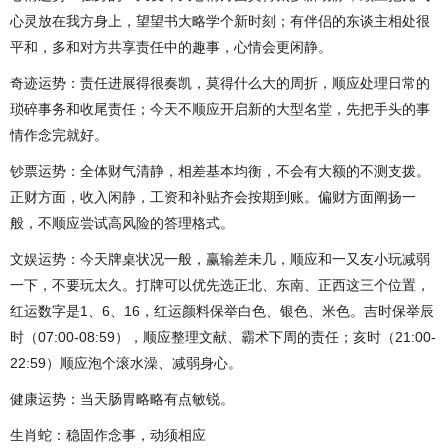
心灵放在我方身上，望望书大略学个新时刻；有伴侣的东谈主相处很
平和，多和对方共享责任中的趣事，心情会更闲静。
奇迹运势：责任进展得很奏凯，莫得什么大的周折，顺应处理日常的
琐碎事务和收尾责任；今天不顺应开启新的大型名堂，先把手头的事
情作念完就好。
钞票运势：全体财气清静，相差基本均衡，不会有大额的不测支拨。
正财方面，收入闲静，工资和补贴齐会按期到账。偏财方面阐扬一
般，不顺应尝试高风险的答理格式。
文娱运势：今天牌桌状况一般，赢输差未几，顺应和一又友小玩减弱
一下，不要玩太久。打牌可以优先选正北、东南、正西这三个位置，
红运数字是1、6、16，红运颜料保举白色、银色、米色。吉时保举辰
时（07:00-08:59），顺应整理文献、霸术下周的责任；亥时（21:00-
22:59）顺应泡个滚水澡、减弱身心。
健康运势：当天肠胃略略有点敏锐。
生肖蛇：稳固作念事，动须相应