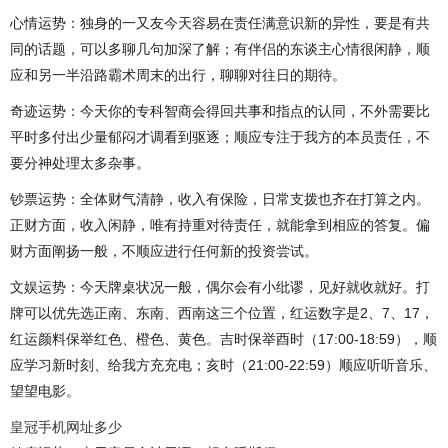
心情运势：独身的一又友今天容易在责任满意识新的异性，要是有共
同的话题，可以多聊几句加深了解；有伴侣的东谈主心情很闲静，顺
应和另一半沿路霸术周末的出行，聊聊对往日的期待。
奇迹运势：今天你的专科智商会得回共事和指点的认同，不外需要比
平时多付出少量郁闷才调看到驱逐；顺应专注于我方的本员责任，不
要分神处理太多杂事。
钞票运势：全体财气清静，收入有保险，日常支拨也齐在打算之内。
正财方面，收入闲静，唯有持重对待责任，就能拿到相应的答复。偏
财方面阐扬一般，不顺应进行任何新的投资尝试。
文娱运势：今天牌桌状况一般，偶尔会有小纰谬，见好就收就好。打
牌可以优先选正南、东南、西南这三个位置，红运数字是2、7、17，
红运颜料保举红色、橙色、黄色。吉时保举酉时（17:00-18:59），顺
应学习新时刻、给我方充充电；亥时（21:00-22:59）顺应听听音乐、
望望电影。
皇冠手机网址多少