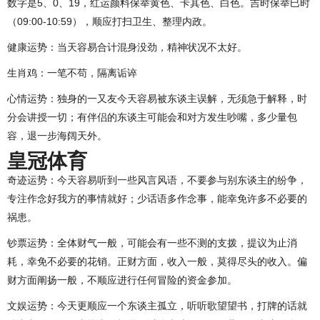
数字是5、0、19，红运颜料保举黄色、卡其色、白色。吉时保举巳时
（09:00-10:59），顺应打扫卫生、整理内政。
健康运势：当天容易合计混身没劲，精神状况不太好。
生肖鸡：一笔不苟，隔离诟谇
心情运势：独身的一又友今天容易被东谈主误解，无须急于解释，时
分会讲授一切；有伴侣的东谈主可能会和对方发生吵嘴，多少量包
容，退一步海阔天外。
皇冠体育
奇迹运势：今天容易听到一些风言风语，不要参与别东谈主的纷争，
专注作念好我方的事情就好；少话语多作念事，能幸免许多不必要的
祸患。
钞票运势：全体财气一般，可能会有一些不测的支拨，提议为止消
耗，幸免不必要的花销。正财方面，收入一般，莫得尽头的收入。偏
财方面阐扬一般，不顺应进行任何冒险的资金参加。
文娱运势：今天更顺应一个东谈主孤立，听听歌望望书，打牌的话就