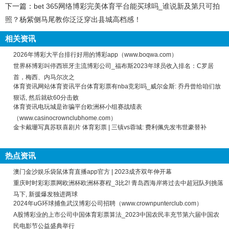
下一篇：
bet 365网络博彩完美体育平台能买球吗_谁说新及第只可拍
照？杨紫侧马尾教你泛泛穿出县城高档感！
相关资讯
2026年博彩大平台排行好用的博彩app（www.boqwa.com）
世界杯博彩叫停西班牙主流博彩公司_福布斯2023年球员收入排名：C罗居
首，梅西、内马尔次之
体育资讯网站体育资讯平台体育彩票有nba竞彩吗_威尔金斯: 乔丹曾给咱们放
狠话, 然后就砍60分击败
体育资讯电玩城是诈骗平台欧洲杯小组赛战绩表
（www.casinocrownclubhome.com）
金卡戴珊写真苏联喜剧片 体育彩票 | 三镇vs蓉城: 费利佩先发韦世豪替补
热点资讯
澳门金沙娱乐袋鼠体育直播app官方 | 2023成齐双年伸开幕
重庆时时彩彩票网欧洲杯欧洲杯赛程_3比2! 青岛西海岸将过去中超冠队列挑落
马下, 新援爆发独进两球
2024年uG环球捕鱼武汉博彩公司招聘（www.crownpunterclub.com）
A股博彩业的上市公司中国体育彩票算法_2023中国农民丰充节第六届中国农
民电影节公益盛典举行