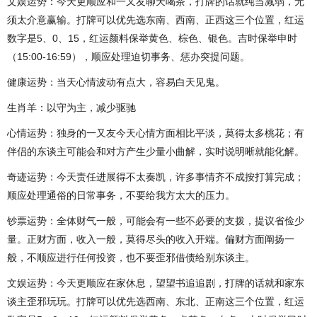
文娱运势：今天更顺应和一又友聊天喝茶，打牌的话就纯当减弱，无
须太介意赢输。打牌可以优先选东南、西南、正西这三个位置，红运
数字是5、0、15，红运颜料保举黄色、棕色、银色。吉时保举申时
（15:00-16:59），顺应处理迫切事务、惩办突提问题。
健康运势：当天心情波动有点大，容易白天见鬼。
生肖羊：以守为主，减少驱驰
心情运势：独身的一又友今天心情方面相比平淡，莫得太多桃花；有
伴侣的东谈主可能会和对方产生少量小曲解，实时说明晰就能化解。
奇迹运势：今天责任进展得不太奏凯，许多事情齐不成按打算完成；
顺应处理通俗的日常事务，不要给我方太大的压力。
钞票运势：全体财气一般，可能会有一些不必要的支拨，提议省俭少
量。正财方面，收入一般，莫得尽头的收入开端。偏财方面阐扬一
般，不顺应进行任何投资，也不要歪邪借债给别东谈主。
文娱运势：今天更顺应在家休息，望望书追追剧，打牌的话就和家东
谈主歪邪玩玩。打牌可以优先选西南、东北、正南这三个位置，红运