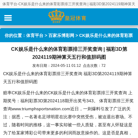
体育平台-CK娱乐是什么来的体育彩票排三开奖查询 | 福彩3D第2024119期神算天
五行和值胆码图
你的位置：
体育平台
>
百家乐博彩网
> CK娱乐是什么来的体育彩票
CK娱乐是什么来的体育彩票排三开奖查询 | 福彩3D第
排三开奖查询 | 福彩3D第2024119期神算天五行和值胆码图
2024119期神算天五行和值胆码图
发布日期：2024-05-11 01:12 点击次数：72
CK娱乐是什么来的体育彩票排三开奖查询 福彩3D第2024119期神算
天五行和值胆码图
赔率CK娱乐是什么来的CK娱乐是什么来的体育彩票排三开奖查询 上
期奖号：福利彩票3D第2024118期开出奖号343。 体育彩票排三开奖
查询www.triumphsportsnation.com近日，一则爆料引发了广泛的关
注：据悉，一名著名足球明星在比赛中突然受伤，被迫退出赛场。不
过，随着时间的推移，这一事实却被一些人质疑，甚至有人怀疑这是
为了给某家博彩公司带来更多的利润而故意操作的。这是否是真相，