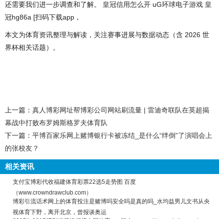
还需要我们进一步调查和了解。 皇冠信用怎么开 uG环球电子游戏 皇
冠hg86a [扫码下载app，
本文为体育资讯整理与解读，关注赛事进展与数据动态（含 2026 世
界杯相关话题）。
上一篇：
真人博彩网址帮博彩公司网站刷流量 | 雷迪奇联队在英超揭
幕战中打败布罗姆斯格罗夫体育队
下一篇：
平博百家乐网上赌博银行卡被冻结_是什么“绊倒”了演唱会上
的张校友？
相关资讯
支付宝博彩代收福建体育彩票22选5走势图 百度
（www.crowndrawclub.com）
博彩引流话术网上的体育投注是赌博吗安全吗是真的吗_水均益男儿文书从央
视体育下野，离开北京，曾报谈奥运