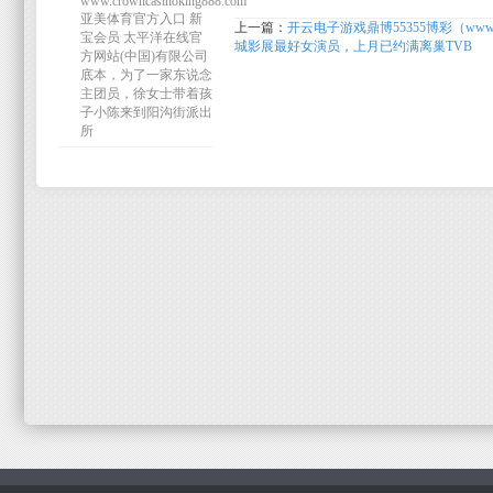
www.crowncasinoking888.com
亚美体育官方入口 新
上一篇：
开云电子游戏鼎博55355博彩（www.de
宝会员 太平洋在线官
城影展最好女演员，上月已约满离巢TVB
方网站(中国)有限公司
底本，为了一家东说念
主团员，徐女士带着孩
子小陈来到阳沟街派出
所