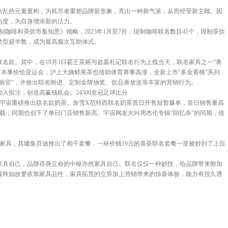
乱的元素重构，为耗尽者重塑品牌新形象，亮出一种新气派，从而经受新主顾。因
热度，为自身增添新的活力。
济之现制咖啡和茶饮市集知悉》领略，2023年1月至7月，现制咖啡联名数目41个，现制茶饮
类型超半数，成为最高频次互助体式。
款。其中，在10月3日霸王茶姬与盗墓札记联名行为上线当天，联名家具之一“青
双节本事恰恰亚运会，沪上大姨鲜果茶也借助体育赛事高涨，全新上市“多金黄桃”系列
验官”，并推出联名附进、定制金牌抽奖、饮品券放送等丰富的营销行为。
入投注，创造高赢钱机会。24500皇冠足球比分
宇宙重磅推出联名款奶茶。奈雪X范特西联名奶茶首日开售短暂爆单，首日销售量高
记载，同期也创下了单日门店销售新高。宇宙网友大叫周杰伦专辑“回忆杀”的同期，借
具，其辘集芬迪推出了相干套餐，一杯价钱19元的喜茶联名套餐一度被炒到了上百
具自己，品牌存身立命的中枢亦然家具自己。联名仅仅一种妙技，给品牌带来附加
最终如故要依靠家具品性，家具拓荒的立异加上营销带来的惊喜体验，能力有捏久诱