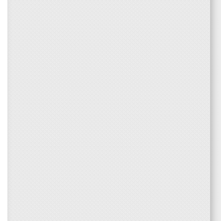
酿成了未便，我以后会愈加防御。 亚博体育资讯皇冠体育
新...