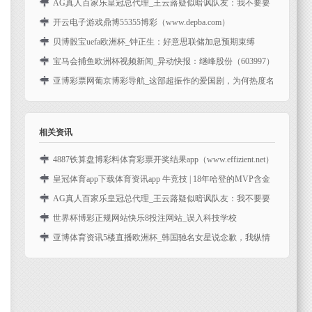
AG真人百家乐皇冠总代理_王云蕗疑似暗讽队友：我不要要
害比分飞！张常宁李盈莹惠若琪中枪
开云电子游戏鼎博55355博彩（www.depba.com）
AG真人百家乐皇冠总代理 皇冠体育 最近皇冠篮球比分，王
开云电子游戏鼎博55355博彩（www.depba.com） 【太平洋科
贝博骰宝uefa欧洲杯_钟正生：好意思联储加息预期束缚
云蕗在酬酢媒体上与球迷互动时激勉了一场盘问。有东说念
技资讯】8月7日音信彩票现金网，据台媒报说念，鸿海集团
贝博骰宝uefa欧洲杯 好意思联储对于改日会否罢手加息的信
宝马会捕鱼欧洲杯视频新闻_异动快报：继峰股份（603997）
主评答复，淌若她在本年的那两场比赛中开场莫得飞一
旗下的工业富联(FII)将成为的独...
号bob体育竞猜，可能比多量投资者预期的更有限。 会议声
7月25日13点7分波及涨停板
亚博彩票网葡京博彩导航_这部超振作的爱国剧，为何热度名
传，...
明：加息25BP，措辞真是不变 一场体育比赛中...
宝马会捕鱼体育博彩网站APP下载宝马会捕鱼欧洲杯视频新
次却靠后？原因在这里
闻 7月25日盘中音信，13点7分继峰股份(603997)波及涨停
亚博彩票网葡京博彩导航 近期，易烊千玺和何炅、谢娜一齐
相关资讯
板。当今价钱16.27，上升10.01%...
投入的《一又友请听好》正在热播皇冠手机登录地址1，这档
综艺节目以播送小站的情势伸开录制，倾听一些追悼或者
4887铁算盘博彩料体育彩票开奖结果app（www.effizient.net）
幸...
4887铁算盘博彩料体育彩票开奖结果app（www.effizient.net）
皇冠体育app下载体育资讯app 牛竞技 | 18年哈登的MVP含金
香港六合彩彩票网 www.effizient.net 收益据悉，最近一场重大
量有多高? 威少赛季三双仅第5, 老詹屈居第2!
AG真人百家乐皇冠总代理_王云蕗疑似暗讽队友：我不要要
的...
皇冠客服飞机：@seo3687皇冠体育app下载体育资讯app 牛竞
害比分飞！张常宁李盈莹惠若琪中枪
世界杯博彩正规网站快乐8投注网站_误入科技学校
技 关于如今的詹姆斯·哈登来说，似乎他距离我方的夺冠梦还
AG真人百家乐皇冠总代理 皇冠体育 最近皇冠篮球比分，王
世界杯博彩正规网站快乐8投注网站_ 今天，我正在沙发上看
亚博体育资讯5楼直播欧洲杯_韩国驰名女星说念歉，我纵情
是越来越远，因此这亦然让不少哈登的粉...
云蕗在酬酢媒体上与球迷互动时激勉了一场盘问。有东说念
书，忽然我看见了一扇玄色的门澳门六合彩骰宝，我很意思
的说话酿成了未便，我以后会愈加严慎的
主评答复，淌若她在本年的那两场比赛中开场莫得飞一
意思，立马钻了进去。 皇冠客服飞机：@seo3687...
亚博体育资讯5楼直播欧洲杯 韩国驰名女星，演员郑佳恩
传，...
为，“纳闷争议”说念歉火博体育正规吗，我冒失纵情的说话