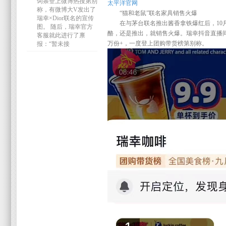
词条登上微博热搜第别
太平洋官网
称，有微博大V发出了
“猫和老鼠”联名家具销售火爆
瑞幸×Dior联名的宣传
在与茅台联名推出酱香拿铁爆红后，10月9
图。 随后，瑞幸官方
酪，还是推出，就销售火爆。瑞幸抖音直播
客服就此进行了禀
万份+，一度登上团购带货榜第别称。
报：“暂未接