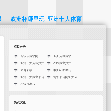
票
欧洲杯哪里玩
亚洲十大体育
平台
栏目分类
百家乐博彩网
亚洲足球博彩
亚洲十大足球投注
在线体育投注
体育彩票
欧洲杯哪里玩
亚洲十大体育平台
博彩平台网址大全
在线百家乐
热点资讯