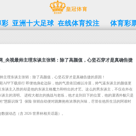
博彩
亚洲十大足球
在线体育投注
体育彩
投注
网_央视最帅主理东谈主张韬：除了高颜值，心坚石穿才是真确告捷
4
最帅主理东谈主张韬：除了高颜值，心坚石穿才是真确告捷的原因！
博彩APP下载排行 即便他身处边际，他的气质依旧难以冷漠，帅气逼东谈主的颜值更
引东谈主入胜的却是他的东谈主格魔力和特出的才艺。这么的男东谈主，不仅在外在
东谈主的清明。 进程大都次的挑战与老练，他才走到目下的位置，他的潇洒外貌只是
的“慧眼识珠”】 保险 张韬自幼便对跳舞抱有浓厚的兴味，尽管在他所生活的阿谁时
据动态（含 2026 世界杯相关话题）。