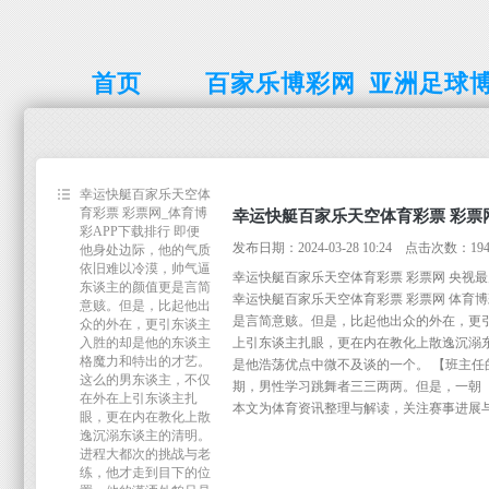
首页
百家乐博彩网
亚洲足球
博彩平台网址
在线百家乐
大全
幸运快艇百家乐天空体
育彩票 彩票网_体育博
幸运快艇百家乐天空体育彩票 彩票
彩APP下载排行 即便
的原因！
发布日期：2024-03-28 10:24 点击次数：19
他身处边际，他的气质
依旧难以冷漠，帅气逼
幸运快艇百家乐天空体育彩票 彩票网 央视
东谈主的颜值更是言简
幸运快艇百家乐天空体育彩票 彩票网 体育
意赅。但是，比起他出
是言简意赅。但是，比起他出众的外在，更
众的外在，更引东谈主
入胜的却是他的东谈主
上引东谈主扎眼，更在内在教化上散逸沉溺
格魔力和特出的才艺。
是他浩荡优点中微不及谈的一个。 【班主任
这么的男东谈主，不仅
期，男性学习跳舞者三三两两。但是，一朝
在外在上引东谈主扎
本文为体育资讯整理与解读，关注赛事进展与数
眼，更在内在教化上散
逸沉溺东谈主的清明。
进程大都次的挑战与老
练，他才走到目下的位