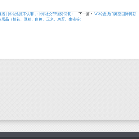
播 | 孙准浩拒不认罪，中海社交部强势回复！
下一篇：
AG轮盘澳门英皇国际博彩
日农居品（棉花、豆粕、白糖、玉米、鸡蛋、生猪等）