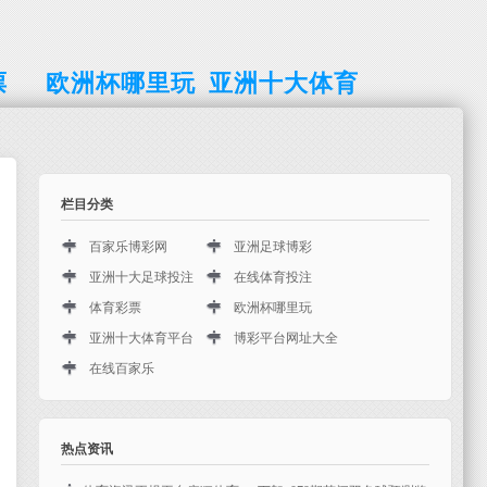
票
欧洲杯哪里玩
亚洲十大体育
平台
栏目分类
百家乐博彩网
亚洲足球博彩
亚洲十大足球投注
在线体育投注
体育彩票
欧洲杯哪里玩
亚洲十大体育平台
博彩平台网址大全
在线百家乐
热点资讯