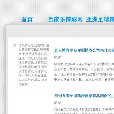
首页
百家乐博彩网
亚洲足球
博彩平台网址
在线百家乐
大全
体育资讯专业为您打造
最新体育资讯足球资讯
真人博彩平台评测博彩公司为什么要
网,亚洲足球足球资讯,
票房惨淡
05-07
亚洲十大足球资讯,在
线体育资讯,体育彩票,
吸引力 皇冠hg86a 真人博彩平台评测博
欧洲杯哪里玩,亚洲十
所周知澳门两家美高梅是一个老板吗，苦难喜欢有人陪
大体育资讯,足球资讯
全、稳定的博彩平台和专业的博彩攻略和技
平台网址大全,在线体
中尽情享受博彩乐趣。 皇冠官网 澳门新葡京 皇冠
育资讯平台网站 2026
世界杯
排列五电子游戏爱博彩票真的假的_李铁
05-06
排列五电子游戏爱博彩票真的假的_ 李铁带