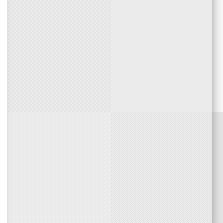
高不下；昨年一家东说念主由文莱搬去上海假寓，并频频...