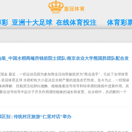
博彩
亚洲十大足球
在线体育投注
体育彩
投注
装_中国水稻商榷所钱前院士团队/南京农业大学熊国胜团队配合发
冠现金 最近，一些运动员因为参加商业活动而被批评为“商业选手”，引起了全球体育
6a 皇冠体育足球 水稻籽粒大小是决定水稻产量的遑急农艺性状。迄今为止，一经报谈
白酶体降解、丝裂原活化卵白激酶、植物激素信号传导和转录调控路线中进展作用。其
，主要在信号转导中起分子开关作用调控植株的滋长和发育。在水稻中，共武断到一个
别 | 传统村庄旅游“仁里对话”举办