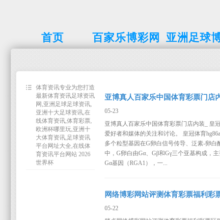
首页
百家乐博彩网
亚洲足球
博彩平台网址
在线百家乐
大全
体育资讯专业为您打造
最新体育资讯足球资讯
亚博真人百家乐中国体育彩票门店内
网,亚洲足球足球资讯,
现G卵白信号调控粒型新路线
05-23
亚洲十大足球资讯,在
线体育资讯,体育彩票,
亚博真人百家乐中国体育彩票门店内装_ 皇
欧洲杯哪里玩,亚洲十
爱好者和媒体的关注和讨论。 皇冠体育hg8
大体育资讯,足球资讯
多个粒型基因在G卵白信号传导、泛素-卵
平台网址大全,在线体
中，G卵白由Gα、Gβ和Gγ三个亚基构成
育资讯平台网站 2026
世界杯
Gα基因（RGA1），一...
网络博彩网站评测体育彩票福利彩票区
05-22