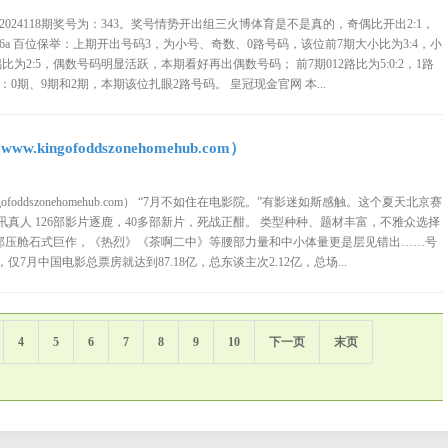
024118期奖号为：343。奖号情势开出组三火博体育是不是真的，奇偶比开出2:1，
育hg86a 百位保举：上期开出号码3，为小号、奇数、0路号码，该位前7期大小比为3:4，小
为2:5，偶数号码明显活跃，本期看好再出偶数号码； 前7期012路比为5:0:2，1路
0期、9期和2期，本期该位扎眼2路号码。 皇冠现金官网 本...
kingofoddszonehomehub.com）
gofoddszonehomehub.com） “7月不如住在电影院。”有影迷如斯感触。这个夏天北京赛
真人 126部影片逐鹿，40多部新片，死战正酣。 类型种种、题材丰富，不雅众选择
部压舱石式巨作，《热烈》《茶啊二中》等腰部力量和中小体量更是层见错出……号
仅7月中国电影总票房就达到87.18亿，总东谈主次2.12亿，总场...
4
5
6
7
8
9
10
下一页
末页