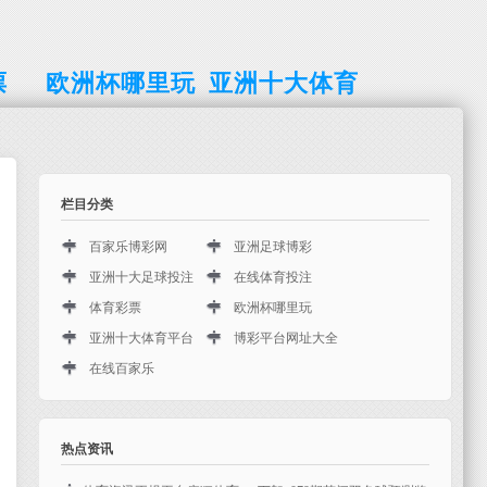
票
欧洲杯哪里玩
亚洲十大体育
平台
栏目分类
百家乐博彩网
亚洲足球博彩
亚洲十大足球投注
在线体育投注
体育彩票
欧洲杯哪里玩
亚洲十大体育平台
博彩平台网址大全
在线百家乐
热点资讯