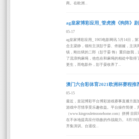
商。在欧洲...
ag皇家博彩应用_管虎携《狗阵》
05-17
ag皇家博彩应用_ 1905电影网讯 5月1
念主梁静，领衔主演彭于晏、佟丽娅，主演周
镇，刚出狱的二郎（彭于晏 饰）重归故我
了流浪狗麻绳，他也在和麻绳的相处中取得
更生，而电影外，彭于晏收养了...
澳门六合彩体育2021欧洲杯赛程推荐（www.
05-15
最近，皇冠博彩平台博彩游戏赛事直播方面
游戏中尽情享受乐趣收益。平台操作简便，充
（www.kingroulettezonehome
在不休地提高应付劲敌的作战能力。 8月1
齐集演训。台退役...