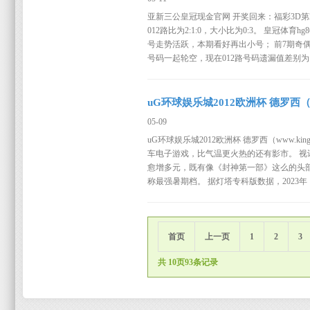
亚新三公皇冠现金官网 开奖回来：福彩3D第2
012路比为2:1:0，大小比为0:3。 皇冠体
号走势活跃，本期看好再出小号； 前7期奇偶比
号码一起轮空，现在012路号码遗漏值差别为：
uG环球娱乐城2012欧洲杯 德罗西（www.
05-09
uG环球娱乐城2012欧洲杯 德罗西（www.kin
车电子游戏，比气温更火热的还有影市。 视讯
愈增多元，既有像《封神第一部》这么的头
称最强暑期档。 据灯塔专科版数据，2023年，
首页
上一页
1
2
3
共
10
页
93
条记录