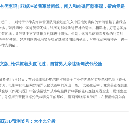
店有优惠吗 | 菲舰冲破我军禁闭线，闯入和睦礁再惹事端，帮凶竟是
吗 近日，一则对于菲律宾海岸警卫队两艘舰艇闯入中国南海境内的新闻引起了庸碌温
申饬，强行闯过中国海警禁闭线，试图对和睦礁进行补给运送。相应地，好意思国媒
的禁闭线，并导致中方罗致排兵列阵进行阻扰。但是，这背后荫藏着复杂的利益纠
事件中的变装。好意思国借机渲染菲律宾壅塞禁闭线的举止，旨在搅乱南海神色，进一
宾的征...
中文版_枪弹擦着头皮飞过，自首男人亲述缅甸洗钱经验……
【编者按】8月14日，首部揭露境外电信网罗糊弄全产业链内幕的监犯题材电影《作死
时说，电影中的电信网罗糊弄仅仅试验中的冰山一角。 试验生活中，究竟是谁在彭胀
试验版《作死马医》中被骗至境外从事电信网罗糊弄的监犯嫌疑东说念主，用活生生
，务必擢升警惕退缩沦为糊弄分子的帮凶。 漫画/李晓军 8月9日，在新疆维吾尔自
福彩3D预测奖号：大小比分析