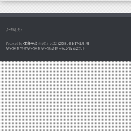
友情链接：
Powered by
体育平台
@2013-2022
RSS地图
HTML地图
皇冠体育导航
皇冠体育
皇冠现金网
皇冠客服
新2网址