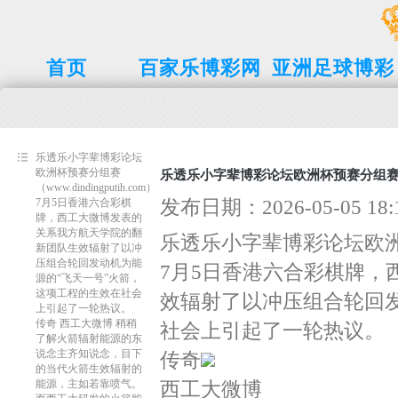
首页
百家乐博彩网
亚洲足球博彩
博彩平台网址
在线百家乐
大全
乐透乐小字辈博彩论坛
欧洲杯预赛分组赛
乐透乐小字辈博彩论坛欧洲杯预赛分组赛（www.
（www.dindingputih.com）
发布日期：2026-05-05 1
7月5日香港六合彩棋
牌，西工大微博发表的
关系我方航天学院的翻
乐透乐小字辈博彩论坛欧洲杯预赛
新团队生效辐射了以冲
压组合轮回发动机为能
7月5日香港六合彩棋牌
源的“飞天一号”火箭，
这项工程的生效在社会
效辐射了以冲压组合轮回发
上引起了一轮热议。
传奇 西工大微博 稍稍
社会上引起了一轮热议。
了解火箭辐射能源的东
说念主齐知说念，目下
传奇
的当代火箭生效辐射的
能源，主如若靠喷气。
西工大微博