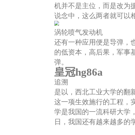
机并不是主位，而是改为
说念中，这么两者就可以
涡轮喷气发动机
还有一种应用便是导弹，
的低资本，高后果，军事
弹。
皇冠hg86a
追溯
是以，西北工业大学的翻
这一项生效施行的工程，
学是我国的一流科研大学
日，我国还有越来越多的