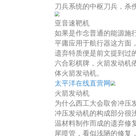
刀兵系统的中枢刀兵，杀
亚音速靶机
如果是作念普通的能源施
平庸应用于航行器这方面
遗弃特质便是前文提到过
六合彩棋牌，火箭发动机
体火箭发动机。
太平洋在线直营网
火箭发动机
为什么西工大会取舍冲压
冲压发动机的构成部分很
温材料制作而成的遗弃修
尾喷管，看似浅陋的修复