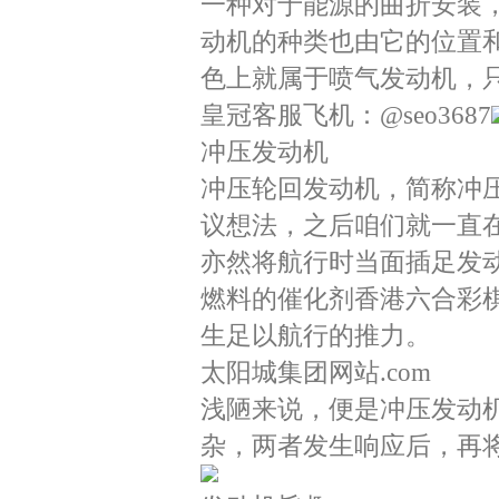
一种对于能源的曲折安装
动机的种类也由它的位置
色上就属于喷气发动机，
皇冠客服飞机：@seo3687
冲压发动机
冲压轮回发动机，简称冲压
议想法，之后咱们就一直
亦然将航行时当面插足发
燃料的催化剂香港六合彩棋
生足以航行的推力。
太阳城集团网站.com
浅陋来说，便是冲压发动
杂，两者发生响应后，再