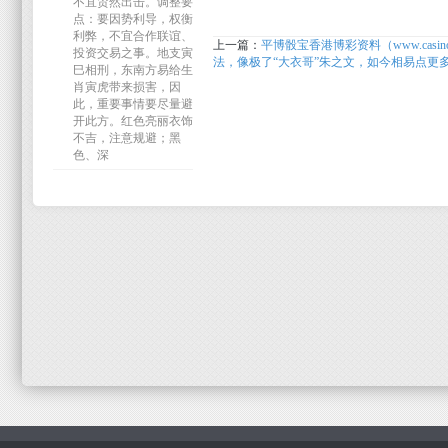
不宜贸然出击。调整要
点：要因势利导，权衡
利弊，不宜合作联谊、
上一篇：
平博骰宝香港博彩资料（www.casinocro
投资交易之事。地支寅
法，像极了“大衣哥”朱之文，如今相易点更
巳相刑，东南方易给生
肖寅虎带来损害，因
此，重要事情要尽量避
开此方。红色亮丽衣饰
不吉，注意规避；黑
色、深