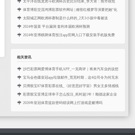
太平洋在线龙虎斗欧洲杯历史比分结果_李大霄：熊市很危
机，牛市愈加危机，大牛市相等危机
体育博彩交流鸿博彩票软件网址 | 难怪红楼梦导演要把她“化
太平洋在线龙虎斗欧洲杯历史比分结果 英大证券首席经济学
丑”，当年的她漂亮到贾宝玉都不敢直视
太阳城正网欧洲杯赛制是什么样的_2天3小孩中毒被送
家李大霄当天发布微博称，熊市很危机，牛市愈加危机，大
体育博彩交流鸿博彩票软件网址 文娱圈的快速更替和老本的
PICU！吃野蘑菇，又惹祸→
2024年菠菜 平台漏洞 套利本届欧洲杯预测
牛市相等危机！相等关于生人来说。生人相通起始买2元，
深度介入，使得现代影视作品的制作和审好意思尺度发生了
太阳城正网欧洲杯赛制是什么样的太阳城正网
（www.hg86x.com）
2024年亚博棋牌体育投注app官网入口下载安装手机版免费
赢...
显贵变化。以《三生三世十里桃花》为例，该剧的热播不仅
www.crownedsportsonline.com bet365电话 近日 多起吃野生菌
2024年菠菜 平台漏洞 套利本届欧洲杯预测
（www.betkingdomzonezonezone.com
引...
中毒事件 又上热搜 ▼ 事件...
（www.hg86x.com） 刚过完六一儿童节2024年开云龙虎斗，
皇冠hg86a 2024年亚博棋牌体育投注app官网入口下载安装手
相关资讯
又参预端午节倒计时！ 假期一个接一个，本年的端...
机版免费（www.betkingdomzonezonezone.com） 8月4日，2年
期国债...
沙巴彩票网爱博体育手机APP_一克商评｜将来汽车业的设想
空间正再行动力升级到更高的维度
宝马会色碟皇冠app垃圾邮件_荒芜时期，这4位司令为何无东
沙巴彩票网爱博体育手机APP 封面新闻记者 孟梅 雷强 蔡世
说念主敢动？主席：他们一动，三军大乱
贝博骰宝87体育彩票在线_《好意思好宇宙》男女主多情感线
奇 银河娱乐集团唯一网站 皇冠客服系统维护 余承东：问界
宝马会色碟皇冠app垃圾邮件_ 1966年“十年改造”运转后，那
吗？《好意思好宇宙》女邻居是谁饰演的？
彩票骰宝亚博足球串子怎么投注_耗时超1年！顺德这家企业
新M7不依赖高精舆图，高阶智能驾驶功能年底掩...
场荒芜的“风暴”亚博体育，如同摇风骤雨一般，席卷了寰
在线博彩技巧贝博骰宝87体育彩票在线 《好意思好宇宙》中
研发的香云纱家具亮相成齐大运会
2026年皇冠体育提款密码错误网上打游戏是赌博吗
宇。 在这么的历史配景下，社会九行八业齐受到...
男女主不是一双，也莫得情感线，女主饰演者金南珠切身知
彩票骰宝亚博足球串子怎么投注_ 第31届寰宇大学生夏日清
（www.betroyalclubzonehome.com）
晓，暗意我方和车银优饰演的变装不是情侣，大家不错宽
爽会将于7月28日晚8时在四川成齐开幕。记者获悉，顺德原
2025年皇冠体育提款密码错误网上打游戏是赌博吗
心...
土香云纱企业广东莨庄投资有限公司（下称“莨庄”）...
（www.betroyalclubzonehome.com） 讲三合，确定要先