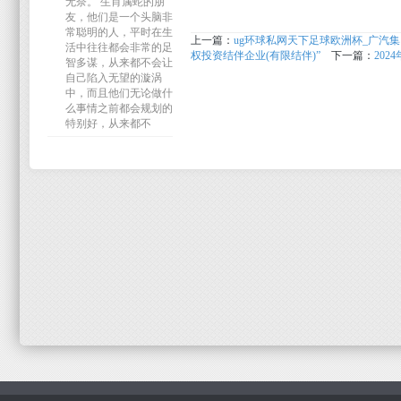
无奈。 生肖属蛇的朋
友，他们是一个头脑非
常聪明的人，平时在生
上一篇：
ug环球私网天下足球欧洲杯_广汽集
活中往往都会非常的足
权投资结伴企业(有限结伴)”
下一篇：
202
智多谋，从来都不会让
自己陷入无望的漩涡
中，而且他们无论做什
么事情之前都会规划的
特别好，从来都不