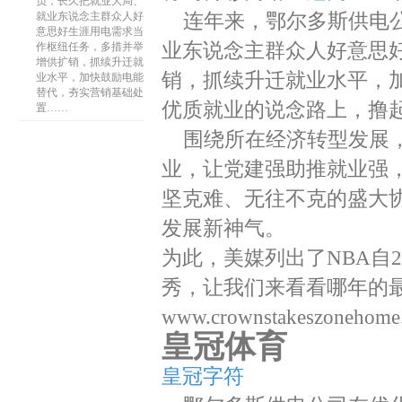
负，长久把就业大局、
连年来，鄂尔多斯供电
就业东说念主群众人好
意思好生涯用电需求当
业东说念主群众人好意思
作枢纽任务，多措并举
增供扩销，抓续升迁就
销，抓续升迁就业水平，
业水平，加快鼓励电能
替代，夯实营销基础处
优质就业的说念路上，撸
置……
围绕所在经济转型发展
业，让党建强助推就业强
坚克难、无往不克的盛大
发展新神气。
为此，美媒列出了NBA自
秀，让我们来看看哪年的
www.crownstakeszonehome
皇冠体育
皇冠字符