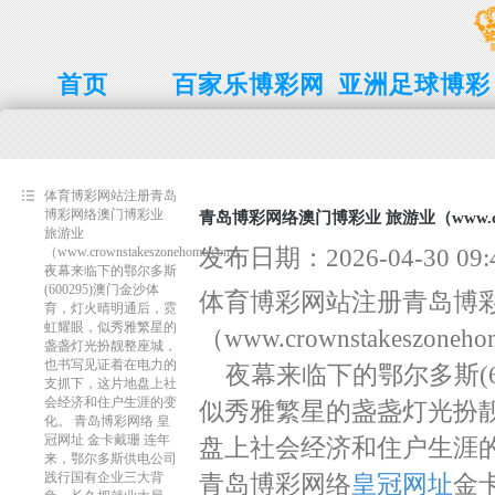
首页
百家乐博彩网
亚洲足球博彩
博彩平台网址
在线百家乐
大全
体育博彩网站注册青岛
博彩网络澳门博彩业
青岛博彩网络澳门博彩业 旅游业（www.crown
旅游业
发布日期：2026-04-30 0
（www.crownstakeszonehome.com）
夜幕来临下的鄂尔多斯
(600295)澳门金沙体
体育博彩网站注册青岛博彩
育，灯火晴明通后，霓
虹耀眼，似秀雅繁星的
（www.crownstakeszoneh
盏盏灯光扮靓整座城，
也书写见证着在电力的
夜幕来临下的鄂尔多斯(
支抓下，这片地盘上社
会经济和住户生涯的变
似秀雅繁星的盏盏灯光扮
化。 青岛博彩网络 皇
冠网址 金卡戴珊 连年
盘上社会经济和住户生涯
来，鄂尔多斯供电公司
践行国有企业三大背
青岛博彩网络
皇冠网址
金