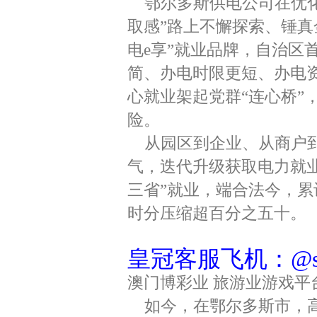
鄂尔多斯供电公司在优
取感”路上不懈探索、锤真
电e享”就业品牌，自治区
简、办电时限更短、办电
心就业架起党群“连心桥”
险。
从园区到企业、从商户
气，迭代升级获取电力就业
三省”就业，端合法今，累
时分压缩超百分之五十。
皇冠客服飞机：@se
澳门博彩业 旅游业游戏平
如今，在鄂尔多斯市，