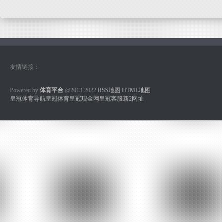
友情链接：
Powered by
体育平台
@2013-2022
RSS地图
HTML地图
皇冠体育导航
皇冠体育
皇冠现金网
皇冠客服
新2网址