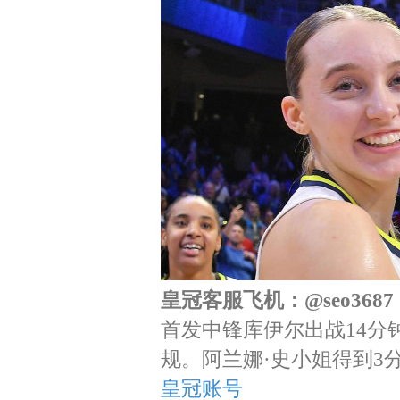
皇冠客服飞机：@seo3687
首发中锋库伊尔出战14分钟
规。阿兰娜·史小姐得到3
皇冠账号