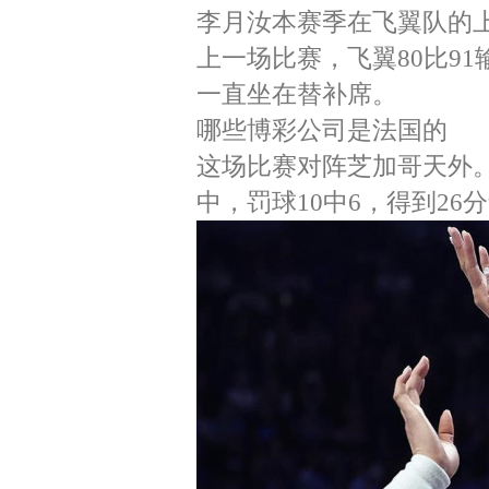
李月汝本赛季在飞翼队的
上一场比赛，飞翼80比9
一直坐在替补席。
哪些博彩公司是法国的
这场比赛对阵芝加哥天外。
中，罚球10中6，得到26