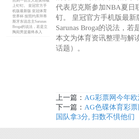
然则一切王人还莫得板
代表尼克斯参加NBA夏
上钉钉。 皇冠官方手
机版最新版 皇冠体育
钉。 皇冠官方手机版最新
世界杯 按照约库拜蒂
斯牙东说念主Sarunas
Sarunas Broga的说
Broga的说法，若是立
陶宛男篮最终杀入
本文为体育资讯整理与解读
话题）。
上一篇：
AG彩票网今年
下一篇：
AG色碟体育彩票
国队拿3分, 扫数不惧他们