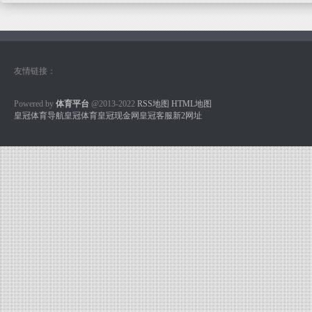
友情链接：
Powered by
体育平台
@2013-2022
RSS地图
HTML地图
皇冠体育导航
皇冠体育
皇冠现金网
皇冠客服
新2网址